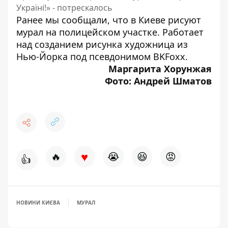
Україні!» - потрескалось
Ранее мы сообщали, что
в Киеве рисуют
мурал на полицейском участке
. Работает
над созданием рисунка художница из
Нью-Йорка под псевдонимом BKFoxx.
Маргарита Хорунжая
Фото: Андрей Шматов
♥
🔥
😭
😆
😡
👍
НОВИНИ КИЄВА
МУРАЛ