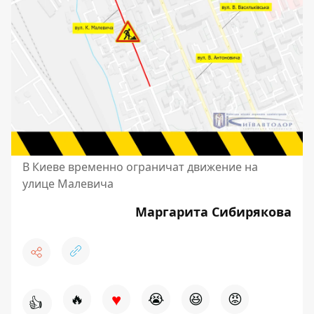
В Киеве временно ограничат движение на
улице Малевича
Маргарита Сибирякова
♥
🔥
😭
😆
😡
👍