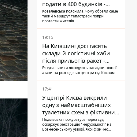
подати в 400 будинків -
депутатка Київради
Ковалевська пояснила, чому обрали саме
такий маршрут теплотраси попри
протести жителів.
19:15
На Київщині досі гасять
склади й логістичні хаби
після прильотів ракет -
ДСНС
Рятувальники ліквідують наслідки нічної
атаки на розподільчі центри під Києвом
17:41
У центрі Києва викрили
одну з наймасштабніших
туалетних схем з фіктивним
будинком
Подільська прокуратура через суд
оскаржує реєстрацію "нерухомості" на
Вознесенському узвозі, якої фізично
ніколи не існувало: під неї, ймовірно,