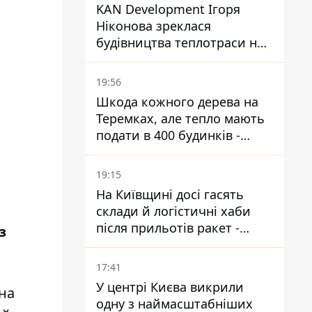
KAN Development Ігоря
Ніконова зреклася
будівництва теплотраси на
Теремках
19:56
Шкода кожного дерева на
Теремках, але тепло мають
подати в 400 будинків -
депутатка Київради
19:15
На Київщині досі гасять
склади й логістичні хаби
після прильотів ракет -
з
ДСНС
17:41
У центрі Києва викрили
на
одну з наймасштабніших