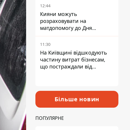
12:44
Кияни можуть
розраховувати на
матдопомогу до Дня
незалежності - кому її
дадуть
11:30
На Київщині відшкодують
частину витрат бізнесам,
що постраждали від
прильотів ракет
Більше новин
ПОПУЛЯРНЕ