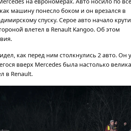
ercedes на еврономерах. Авто носило по вс
 как машину понесло боком и он врезался в
димирскому спуску. Серое авто начало крути
ороной влетел в Renault Kangoo. Об этом
вия.
идел, как перед ним столкнулись 2 авто. Он 
гося вверх Mercedes была настолько велика
л в Renault.