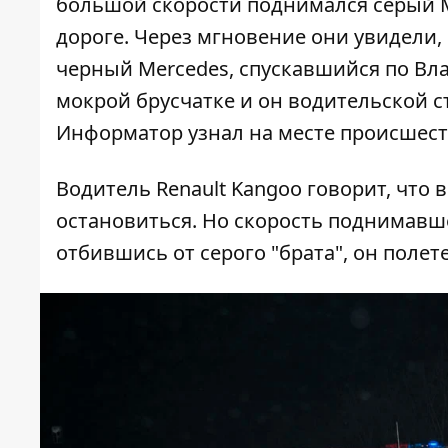
большой скорости поднимался серый M
дороге. Через мгновение они увидели,
черный Mercedes, спускавшийся по Вла
мокрой брусчатке и он водительской ст
Информатор
узнал на месте происшест
Водитель Renault Kangoo говорит, что в
остановиться. Но скорость поднимавше
отбившись от серого "брата", он полете