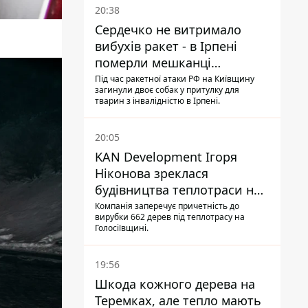
20:38
Сердечко не витримало
вибухів ракет - в Ірпені
померли мешканці
притулку для собак з
Під час ракетної атаки РФ на Київщину
загинули двоє собак у притулку для
інвалідністю
тварин з інвалідністю в Ірпені.
20:05
KAN Development Ігоря
Ніконова зреклася
будівництва теплотраси на
Теремках
Компанія заперечує причетність до
вирубки 662 дерев під теплотрасу на
Голосіївщині.
19:56
Шкода кожного дерева на
Теремках, але тепло мають