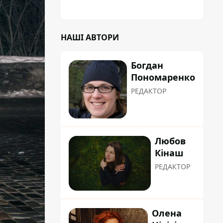
планували пізніше отримати "в
обслуговування" земельну ділянку
НАШІ АВТОРИ
Богдан
Пономаренко
РЕДАКТОР
Любов
Кінаш
РЕДАКТОР
Олена