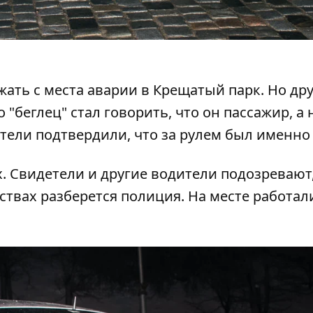
жать с места аварии в Крещатый парк. Но др
 "беглец" стал говорить, что он пассажир, а 
етели подтвердили, что за рулем был именно 
. Свидетели и другие водители подозревают,
ствах разберется полиция. На месте работал