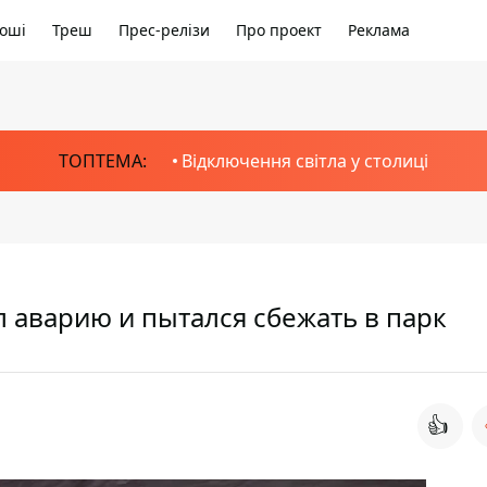
оші
Треш
Прес-релізи
Про проект
Реклама
ТОПТЕМА:
Відключення світла у столиці
л аварию и пытался сбежать в парк
👍