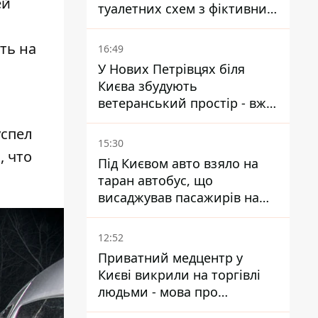
ей
туалетних схем з фіктивним
будинком
ть на
16:49
У Нових Петрівцях біля
Києва збудують
ветеранський простір - вже
знайшли проєктанта
успел
15:30
, что
Під Києвом авто взяло на
таран автобус, що
висаджував пасажирів на
зупинці - пасажирка в
лікарні
12:52
Приватний медцентр у
Києві викрили на торгівлі
людьми - мова про
сурогатне материнство