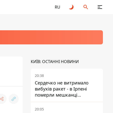
RU
КИЇВ: ОСТАННІ НОВИНИ
20:38
Сердечко не витримало
вибухів ракет - в Ірпені
померли мешканці
притулку для собак з
інвалідністю
20:05