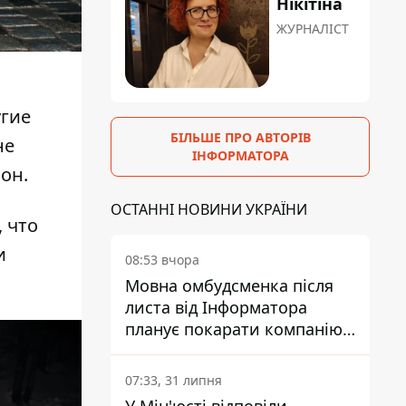
Нікітіна
ЖУРНАЛІСТ
угие
БІЛЬШЕ ПРО АВТОРІВ
не
ІНФОРМАТОРА
он.
ОСТАННІ НОВИНИ УКРАЇНИ
 что
и
08:53 вчора
Мовна омбудсменка після
листа від Інформатора
планує покарати компанію-
підрядника ПриватБанку
07:33, 31 липня