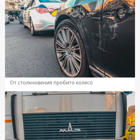
От столкновения пробито колесо