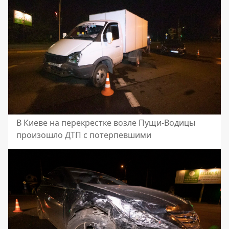
В Киеве на перекрестке возле Пущи-Водицы
произошло ДТП с потерпевшими