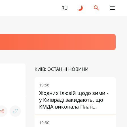
RU
КИЇВ: ОСТАННІ НОВИНИ
19:56
Жодних ілюзій щодо зими -
у Київраді закидають, що
КМДА виконала План
стійкості на 20%
19:30