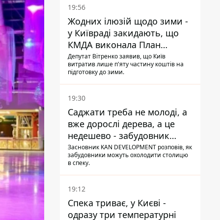
19:56
Жодних ілюзій щодо зими -
у Київраді закидають, що
КМДА виконала План
стійкості на 20%
Депутат Вітренко заявив, що Київ
витратив лише п'яту частину коштів на
підготовку до зими.
19:30
Саджати треба не молоді, а
вже дорослі дерева, а це
недешево - забудовник
Ніконов
Засновник KAN DEVELOPMENT розповів, як
забудовники можуть охолодити столицю
в спеку.
19:12
Спека триває, у Києві -
одразу три температурні