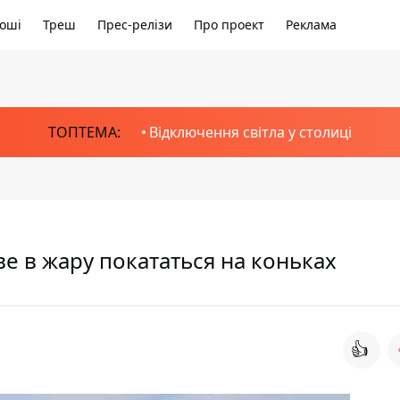
оші
Треш
Прес-релізи
Про проект
Реклама
ТОПТЕМА:
Відключення світла у столиці
ве в жару покататься на коньках
👍