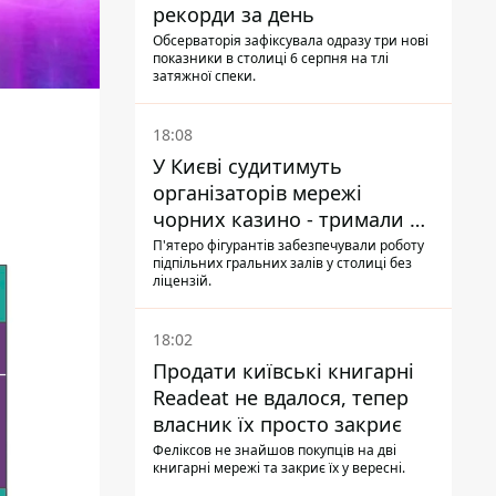
рекорди за день
Обсерваторія зафіксувала одразу три нові
показники в столиці 6 серпня на тлі
затяжної спеки.
18:08
У Києві судитимуть
організаторів мережі
чорних казино - тримали 39
закладів
П'ятеро фігурантів забезпечували роботу
підпільних гральних залів у столиці без
ліцензій.
18:02
Продати київські книгарні
Readeat не вдалося, тепер
власник їх просто закриє
Феліксов не знайшов покупців на дві
книгарні мережі та закриє їх у вересні.