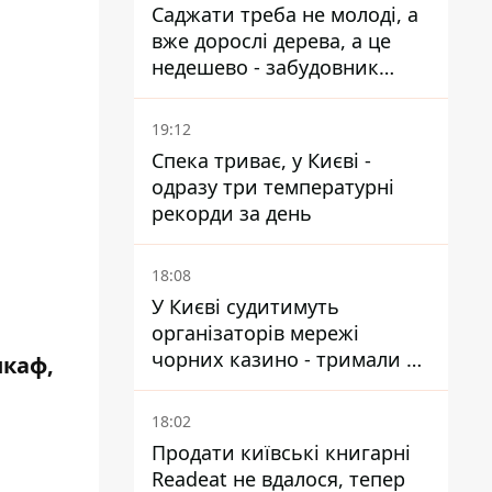
Саджати треба не молоді, а
вже дорослі дерева, а це
недешево - забудовник
Ніконов
19:12
Спека триває, у Києві -
одразу три температурні
рекорди за день
18:08
У Києві судитимуть
організаторів мережі
чорних казино - тримали 39
шкаф,
закладів
18:02
Продати київські книгарні
Readeat не вдалося, тепер