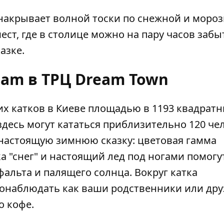
 накрывает волной тоски по снежной и моро
ест, где в столице можно на пару часов забы
азке.
eam в ТРЦ Dream Town
х катков в Киеве площадью в 1193 квадрат
десь могут кататься приблизительно 120 че
 настоящую зимнюю сказку: цветовая гамма
а "снег" и настоящий лед под ногами помогу
фальта и палящего солнца. Вокруг катка
понаблюдать как ваши родственники или дру
о кофе.