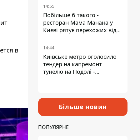
Пантелеєв
14:55
Побільше б такого -
дит
ресторан Мама Манана у
Києві рятує перехожих від
спеки
14:44
ется в
Київське метро оголосило
тендер на капремонт
тунелю на Подолі -
триватиме майже два роки
Більше новин
ПОПУЛЯРНЕ