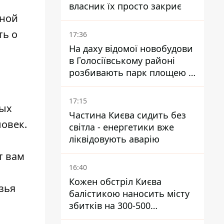
власник їх просто закриє
зной
ть о
17:36
На даху відомої новобудови
в Голосіївському районі
розбивають парк площею в
гектар
17:15
ных
Частина Києва сидить без
ловек.
світла - енергетики вже
ліквідовують аварію
т вам
16:40
Кожен обстріл Києва
зья
балістикою наносить місту
збитків на 300-500
мільйонів - Петро