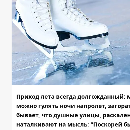
Приход лета всегда долгожданный: 
можно гулять ночи напролет, загорат
бывает, что душные улицы, раскале
наталкивают на мысль: "Поскорей бы