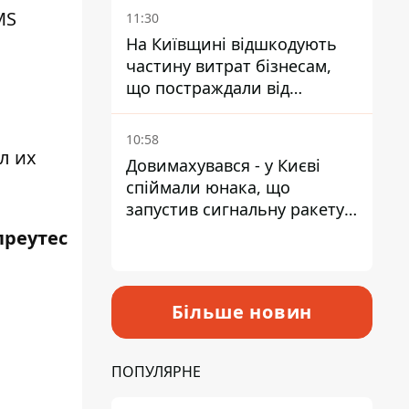
дадуть
MS
11:30
На Київщині відшкодують
частину витрат бізнесам,
що постраждали від
прильотів ракет
10:58
л их
Довимахувався - у Києві
спіймали юнака, що
запустив сигнальну ракету,
аби потішити дівчат
преутес
Більше новин
ПОПУЛЯРНЕ