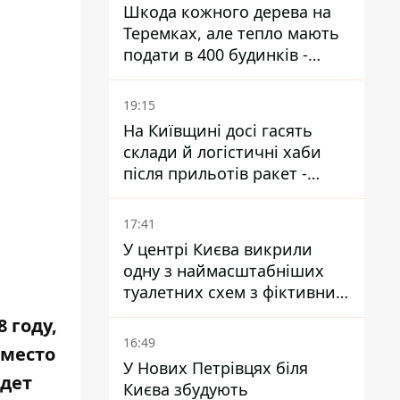
Шкода кожного дерева на
Теремках, але тепло мають
подати в 400 будинків -
депутатка Київради
19:15
На Київщині досі гасять
склади й логістичні хаби
після прильотів ракет -
ДСНС
17:41
У центрі Києва викрили
одну з наймасштабніших
туалетних схем з фіктивним
будинком
 году,
16:49
Вместо
У Нових Петрівцях біля
удет
Києва збудують