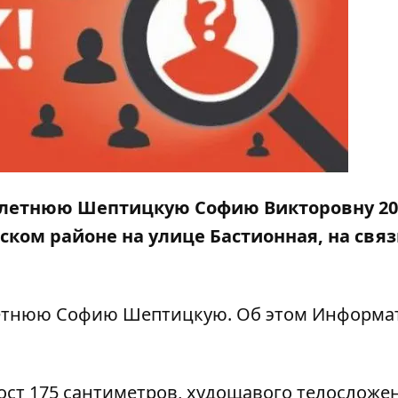
летнюю Шептицкую Софию Викторовну 20
ком районе на улице Бастионная, на связ
летнюю Софию Шептицкую. Об этом
Информа
рост 175 сантиметров, худощавого телосложе