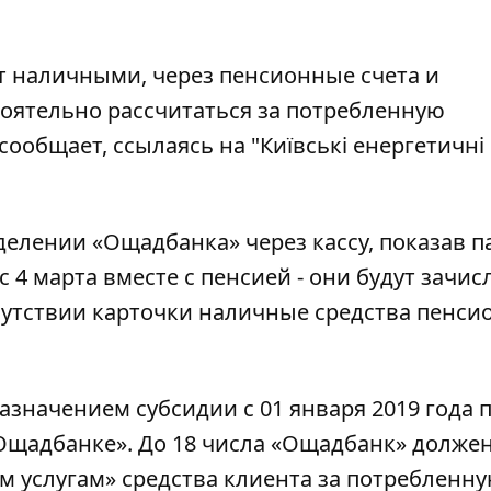
 наличными, через пенсионные счета и
стоятельно рассчитаться за потребленную
сообщает, ссылаясь на "Київські енергетичні
елении «Ощадбанка» через кассу, показав па
 4 марта вместе с пенсией - они будут зачис
сутствии карточки наличные средства пенси
азначением субсидии с 01 января 2019 года 
«Ощадбанке». До 18 числа «Ощадбанк» долже
м услугам» средства клиента за потребленн