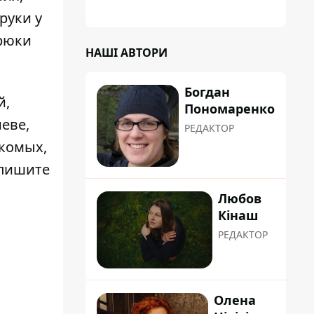
руки у
брюки
НАШІ АВТОРИ
Богдан
й,
Пономаренко
еве,
РЕДАКТОР
акомых,
апишите
Любов
Кінаш
РЕДАКТОР
Олена