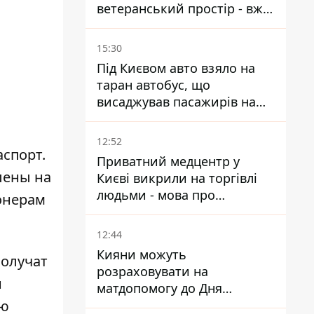
ветеранський простір - вже
знайшли проєктанта
15:30
Під Києвом авто взяло на
таран автобус, що
висаджував пасажирів на
зупинці - пасажирка в
лікарні
12:52
спорт.
Приватний медцентр у
лены на
Києві викрили на торгівлі
людьми - мова про
онерам
сурогатне материнство
12:44
Кияни можуть
получат
розраховувати на
н
матдопомогу до Дня
ую
незалежності - кому її