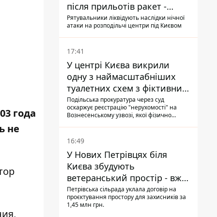
після прильотів ракет -
ДСНС
Рятувальники ліквідують наслідки нічної
атаки на розподільчі центри під Києвом
17:41
У центрі Києва викрили
одну з наймасштабніших
туалетних схем з фіктивним
будинком
Подільська прокуратура через суд
оскаржує реєстрацію "нерухомості" на
03 года
Вознесенському узвозі, якої фізично
ніколи не існувало: під неї, ймовірно,
ь не
планували пізніше отримати "в
обслуговування" земельну ділянку
16:49
У Нових Петрівцях біля
Києва збудують
тор
ветеранський простір - вже
знайшли проєктанта
Петрівська сільрада уклала договір на
проєктування простору для захисників за
1,45 млн грн.
ния,