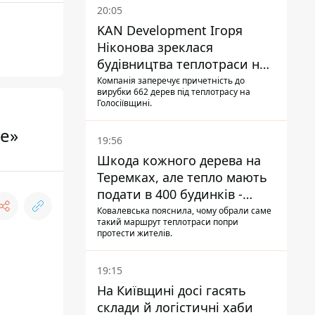
20:05
KAN Development Ігоря
Ніконова зреклася
будівництва теплотраси на
Теремках
Компанія заперечує причетність до
вирубки 662 дерев під теплотрасу на
Голосіївщині.
ve»
19:56
Шкода кожного дерева на
Теремках, але тепло мають
подати в 400 будинків -
депутатка Київради
Ковалевська пояснила, чому обрали саме
такий маршрут теплотраси попри
протести жителів.
19:15
На Київщині досі гасять
склади й логістичні хаби