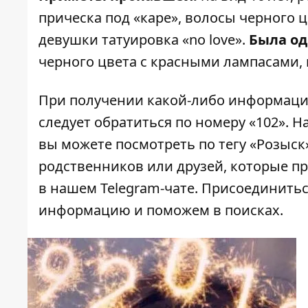
прическа под «каре», волосы черного ц
девушки татуировка «no love».
Была од
черного цвета с красными лампасами, 
При получении какой-либо информац
следует обратиться по номеру «102». Н
вы можете посмотреть по тегу
«Розыск
родственников или друзей, которые п
в нашем Telegram-чате. Присоединить
информацию и поможем в поисках.