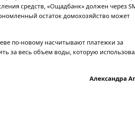
сления средств, «Ощадбанк» должен через S
ономленный остаток домохозяйство может
иеве
по-новому насчитывают платежки за
ить за весь объем воды, которую использова
Александра А