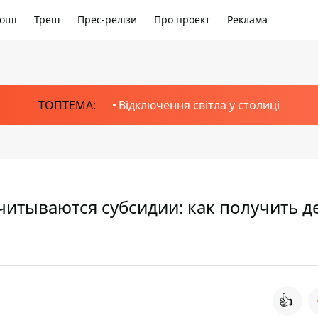
оші
Треш
Прес-релізи
Про проект
Реклама
ТОПТЕМА:
Відключення світла у столиці
учитываются субсидии: как получить д
👍