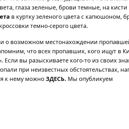
вета, глаза зеленые, брови темные, на кисти 
ета
в куртку зеленого цвета с капюшоном, 
кроссовки темно-серого цвета.
ии о возможном местонахождении пропавше
апомним, что всех пропавших, кого ищут в Ки
»
. Если вы разыскиваете кого-то из своих зн
ропали при неизвестных обстоятельствах, н
ся к нему можно
ЗДЕСЬ
.
Мы опубликуем