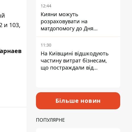
12:44
Кияни можуть
ый
розраховувати на
 и 103,
матдопомогу до Дня
незалежності - кому її
дадуть
11:30
Гарнаев
На Київщині відшкодують
частину витрат бізнесам,
що постраждали від
прильотів ракет
Більше новин
ПОПУЛЯРНЕ