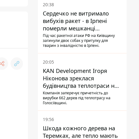
20:38
Сердечко не витримало
вибухів ракет - в Ірпені
померли мешканці
притулку для собак з
Під час ракетної атаки РФ на Київщину
загинули двоє собак у притулку для
інвалідністю
тварин з інвалідністю в Ірпені.
20:05
KAN Development Ігоря
Ніконова зреклася
будівництва теплотраси на
Теремках
Компанія заперечує причетність до
вирубки 662 дерев під теплотрасу на
Голосіївщині.
19:56
Шкода кожного дерева на
Теремках, але тепло мають