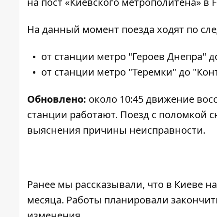
на пост «Киевского метрополитена» в F
На данный момент поезда ходят по сл
от станции метро "Героев Днепра" д
от станции метро "Теремки" до "Ко
Обновлено:
около 10:45 д
вижение восс
станции работают. Поезд с поломкой сн
выяснения причины неисправности.
Ранее мы рассказывали, что в Киеве
на
месяца
. Работы планировали закончить
изменения.