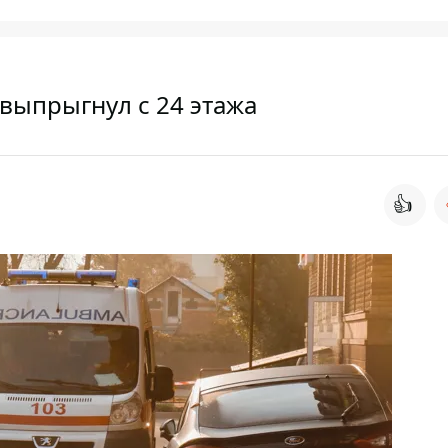
выпрыгнул с 24 этажа
👍