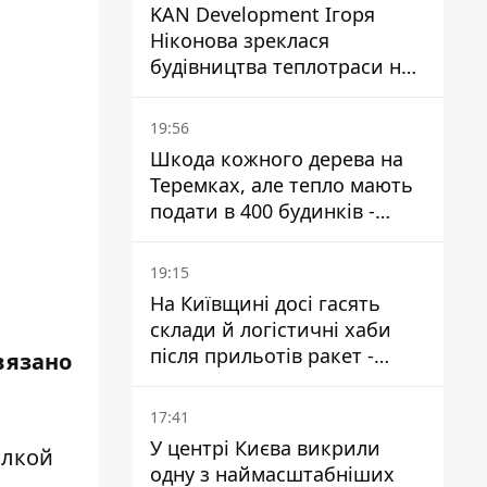
KAN Development Ігоря
Ніконова зреклася
будівництва теплотраси на
Теремках
19:56
Шкода кожного дерева на
Теремках, але тепло мають
подати в 400 будинків -
депутатка Київради
19:15
На Київщині досі гасять
склади й логістичні хаби
після прильотів ракет -
вязано
ДСНС
17:41
У центрі Києва викрили
ылкой
одну з наймасштабніших