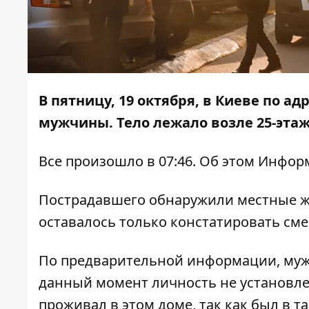
В пятницу, 19 октября, в Киеве по а
мужчины. Тело лежало возле 25-этаж
Все произошло в 07:46. Об этом
Инфор
Пострадавшего обнаружили местные жи
оставалось только констатировать сме
По предварительной информации, мужч
данный момент личность не установле
проживал в этом доме, так как был в т