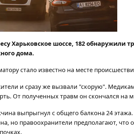
дресу Харьковское шоссе, 182 обнаружили т
ного дома.
матору
стало известно на месте происшестви
тели и сразу же вызвали "скорую". Медика
рть. От полученных травм он скончался на м
ина выпрыгнул с общего балкона 24 этажа.
на, но правоохранители предполагают, что 
апочках.