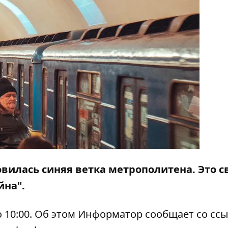
новилась синяя ветка метрополитена. Это с
йна".
 10:00. Об этом
Информатор
сообщает со сс