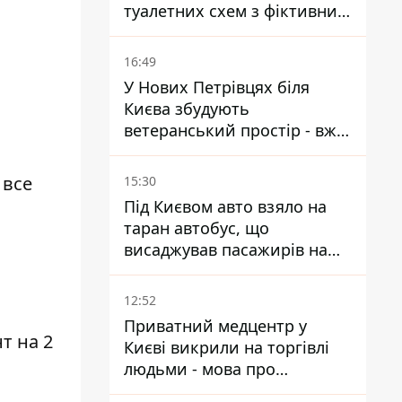
туалетних схем з фіктивним
будинком
16:49
У Нових Петрівцях біля
Києва збудують
ветеранський простір - вже
знайшли проєктанта
 все
15:30
Під Києвом авто взяло на
таран автобус, що
висаджував пасажирів на
зупинці - пасажирка в
лікарні
12:52
Приватний медцентр у
т на 2
Києві викрили на торгівлі
людьми - мова про
сурогатне материнство