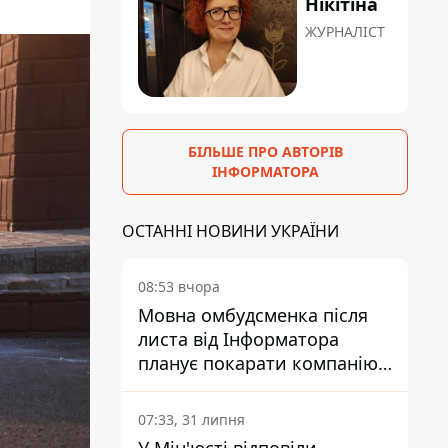
Нікітіна
ЖУРНАЛІСТ
БІЛЬШЕ ПРО АВТОРІВ
ІНФОРМАТОРА
ОСТАННІ НОВИНИ УКРАЇНИ
08:53 вчора
Мовна омбудсменка після
листа від Інформатора
планує покарати компанію-
підрядника ПриватБанку
07:33, 31 липня