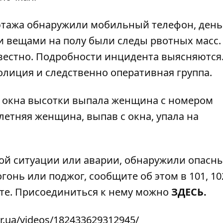
 этажа обнаружили мобильный телефон, день
и вещами на полу были следы рвотных масс.
звестно. Подробности инцидента выясняются
полиция и следственно оперативная группа.
 окна высотки выпала женщина
с номером
летняя женщина, выпав с окна, упала на
ой ситуации или аварии, обнаружили опасн
гонь или поджог, сообщите об этом в 101, 102
ате. Присоединиться к нему можно
ЗДЕСЬ.
r.ua/videos/182433629312945/