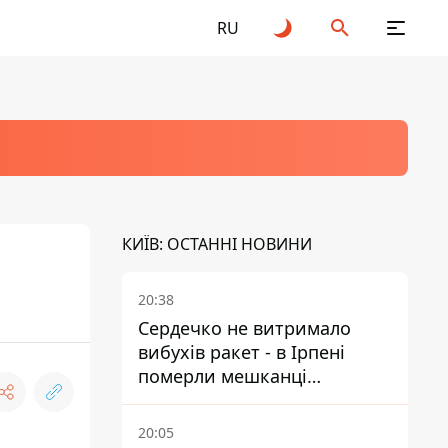
RU
КИЇВ: ОСТАННІ НОВИНИ
20:38
Сердечко не витримало
вибухів ракет - в Ірпені
померли мешканці
притулку для собак з
інвалідністю
20:05