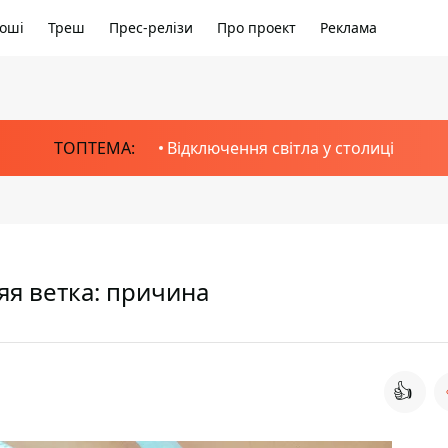
оші
Треш
Прес-релізи
Про проект
Реклама
ТОПТЕМА:
Відключення світла у столиці
яя ветка: причина
👍