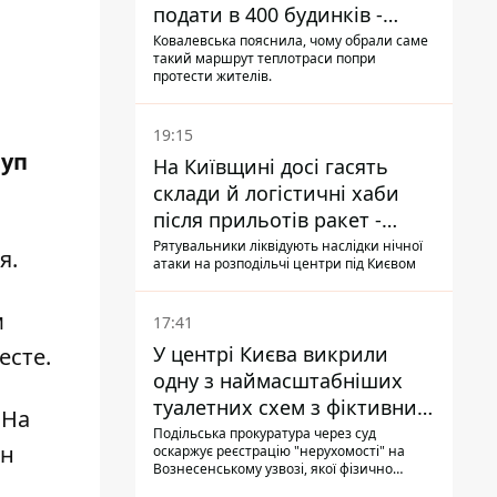
подати в 400 будинків -
депутатка Київради
Ковалевська пояснила, чому обрали саме
такий маршрут теплотраси попри
протести жителів.
19:15
руп
На Київщині досі гасять
склади й логістичні хаби
після прильотів ракет -
ДСНС
Рятувальники ліквідують наслідки нічної
я.
атаки на розподільчі центри під Києвом
м
17:41
У центрі Києва викрили
есте.
одну з наймасштабніших
туалетних схем з фіктивним
 На
будинком
Подільська прокуратура через суд
он
оскаржує реєстрацію "нерухомості" на
Вознесенському узвозі, якої фізично
ніколи не існувало: під неї, ймовірно,