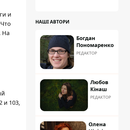
планували пізніше отримати "в
обслуговування" земельну ділянку
ги и
НАШІ АВТОРИ
 Что
. На
Богдан
Пономаренко
РЕДАКТОР
Любов
Кінаш
ый
РЕДАКТОР
 и 103,
Олена