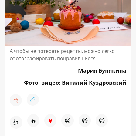
А чтобы не потерять рецепты, можно легко
сфотографировать понравившиеся
Мария Бунякина
Фото, видео: Виталий Куздровский
♥
🔥
😭
😆
😡
👍