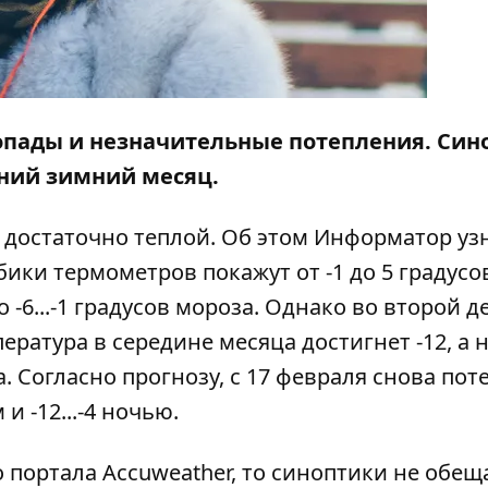
опады и незначительные потепления. Син
дний зимний месяц.
 достаточно теплой. Об этом
Информатор
уз
бики термометров покажут от -1 до 5 градусо
 -6...-1 градусов мороза. Однако во второй д
ература в середине месяца достигнет -12, а
а. Согласно прогнозу, с 17 февраля снова пот
и -12...-4 ночью.
 портала Аccuweather, то синоптики не обе