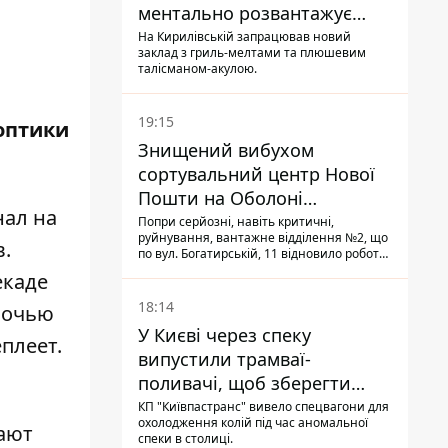
ментально розвантажує
акула
На Кирилівській запрацював новий
заклад з гриль-мелтами та плюшевим
талісманом-акулою.
19:15
оптики
Знищений вибухом
сортувальний центр Нової
Пошти на Оболоні
нал на
запрацював - видають
Попри серйозні, навіть критичні,
руйнування, вантажне відділення №2, що
посилки
в.
по вул. Богатирській, 11 відновило роботу:
співробітники сортують поштові
екаде
відправлення й видають їх адресатам
18:14
 ночью
У Києві через спеку
еплеет.
випустили трамваї-
поливачі, щоб зберегти
рейки від деформації
КП "Київпастранс" вивело спецвагони для
охолодження колій під час аномальної
щают
спеки в столиці.