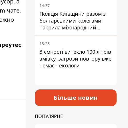
усор, а
14:37
m-чате.
Поліція Київщини разом з
можно
болгарськими колегами
накрила міжнародний
наркосиндикат
преутес
13:23
З ємності витекло 100 літрів
аміаку, загрози повтору вже
немає - екологи
Більше новин
ПОПУЛЯРНЕ