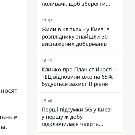
поливачі, щоб зберегти
рейки від деформації
17:33
Жили в клітках - у Києві в
розпліднику знайшли 30
виснажених доберманів
16:19
Кличко про План стійкості -
ТЕЦ відновили вже на 65%,
будується захист ІІ рівня
иносят
15:46
Перші підсумки 5G у Києві -
льные
у першу ж добу
підключилася чверть
бы,
мільйона абонентів