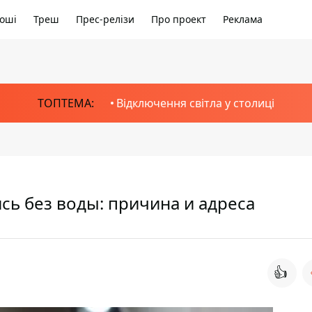
оші
Треш
Прес-релізи
Про проект
Реклама
ТОПТЕМА:
Відключення світла у столиці
сь без воды: причина и адреса
👍