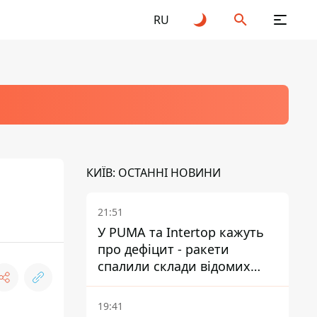
RU
КИЇВ: ОСТАННІ НОВИНИ
21:51
У PUMA та Intertop кажуть
про дефіцит - ракети
спалили склади відомих
брендів
19:41