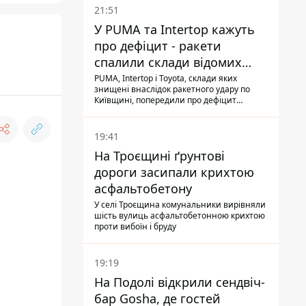
21:51
У PUMA та Intertop кажуть
про дефіцит - ракети
спалили склади відомих
брендів
PUMA, Intertop і Toyota, склади яких
знищені внаслідок ракетного удару по
Київщині, попередили про дефіцит
товарів
19:41
На Троєщині ґрунтові
дороги засипали крихтою
асфальтобетону
У селі Троєщина комунальники вирівняли
шість вулиць асфальтобетонною крихтою
проти вибоїн і бруду
19:19
На Подолі відкрили сендвіч-
бар Gosha, де гостей