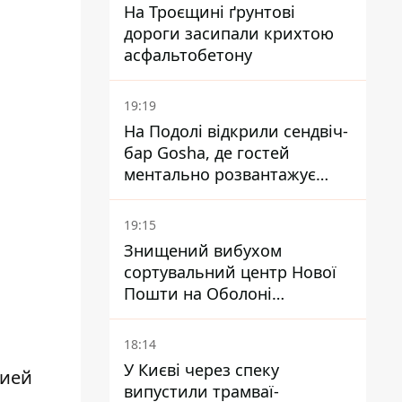
На Троєщині ґрунтові
дороги засипали крихтою
асфальтобетону
19:19
На Подолі відкрили сендвіч-
бар Gosha, де гостей
ментально розвантажує
акула
19:15
Знищений вибухом
сортувальний центр Нової
Пошти на Оболоні
запрацював - видають
посилки
18:14
У Києві через спеку
цией
випустили трамваї-