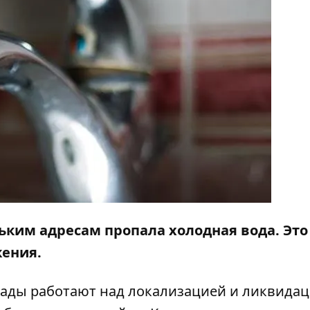
ольким адресам пропала холодная вода. Это
жения.
гады работают над локализацией и ликвида