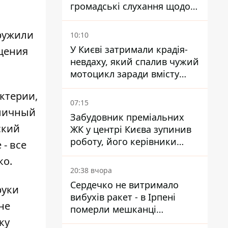
громадські слухання щодо
храму УГКЦ на Північній
ружили
10:10
У Києві затримали крадія-
щения
невдаху, який спалив чужий
мотоцикл заради вмісту
багажника
ктерии,
07:15
аличный
Забудовник преміальних
ский
ЖК у центрі Києва зупинив
роботу, його керівники
 - все
втекли з України - Bihus.info
ко.
20:38 вчора
Сердечко не витримало
руки
вибухів ракет - в Ірпені
не
померли мешканці
ку
притулку для собак з