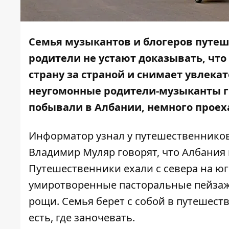
Семья музыкантов и блогеров путеш
родители не устают доказывать, что
страну за страной и снимает увлека
неугомонные родители-музыканты гр
побывали в Албании, немного проех
Информатор
узнал у путешественников
Владимир Муляр говорят, что Албания
Путешественники ехали с севера на юг
умиротворенные пасторальные пейзажи 
рощи. Семья берет с собой в путешест
есть, где заночевать.