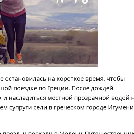
y
е остановилась на короткое время, чтобы
шой поездке по Греции. После дождей
х и насладиться местной прозрачной водой 
ем супруги сели в греческом городе Игумен
а поезд и поехали в Модену. Путешественни