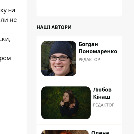
ку на
али не
НАШІ АВТОРИ
ски,
Богдан
Пономаренко
ором
РЕДАКТОР
Любов
Кінаш
РЕДАКТОР
Олена