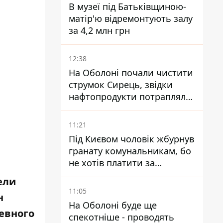
В музеї під Батьківщиною-
матір'ю відремонтують залу
за 4,2 млн грн
12:38
На Оболоні почали чистити
струмок Сирець, звідки
нафтопродукти потрапляли
до озер
11:21
Під Києвом чоловік жбурнув
гранату комунальникам, бо
не хотів платити за
квитанціями
ели
11:05
н
На Оболоні буде ще
евного
спекотніше - проводять