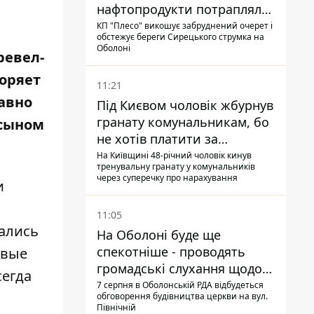
нафтопродукти потрапляли
до озер
КП "Плесо" викошує забруднений очерет і
обстежує береги Сирецького струмка на
Оболоні
ревел-
коряет
11:21
авно
Під Києвом чоловік жбурнув
гранату комунальникам, бо
 сыном
не хотів платити за
квитанціями
На Київщині 48-річний чоловік кинув
тренувальну гранату у комунальників
через суперечку про нарахування
и
11:05
чались
На Оболоні буде ще
спекотніше - проводять
овые
громадські слухання щодо
сегда
храму УГКЦ на Північній
7 серпня в Оболонській РДА відбудеться
обговорення будівництва церкви на вул.
Північній