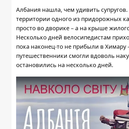
Албания нашла, чем удивить супругов
территории одного из придорожных каф
просто во дворике – а на крыше жило
Несколько дней велосипедистам прихо
пока наконец-то не прибыли в Химару 
путешественники смогли вдоволь наку
остановились на несколько дней.