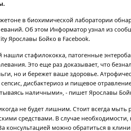
ы.
 жетоне в биохимической лаборатории обна
еваний. Об этом
Информатор
узнал из сооб
ity Ярославы Бойко в Facebook.
й нашли стафилококка, патогенные энтероба
левания. Это еще раз доказывает, что безн
ньги, но и бережет ваше здоровье. Атрофиче
, сепсис, дисбактериоз и пищевое отравление
итываясь наличными», - пишет Ярославы Бой
когда не будет лишним. Стоит всегда мыть 
скими средствами. В случае необходимости, 
За консультацией можно обратиться в
клини