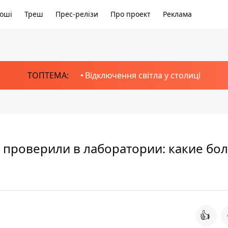
оші
Треш
Прес-релізи
Про проект
Реклама
ТОПТЕМА:
Відключення світла у столиці
 проверили в лаборатории: какие бо
👍