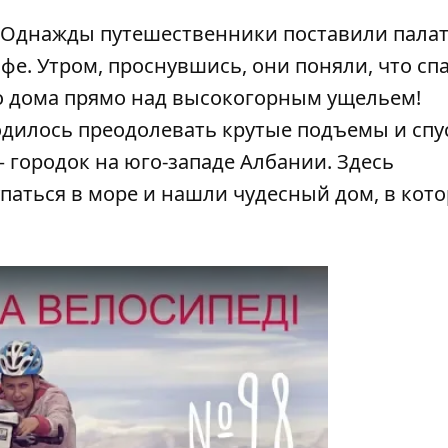
. Однажды путешественники поставили палат
е. Утром, проснувшись, они поняли, что сп
го дома прямо над высокогорным ущельем!
дилось преодолевать крутые подъемы и спу
– городок на юго-западе Албании. Здесь
паться в море и нашли чудесный дом, в кот