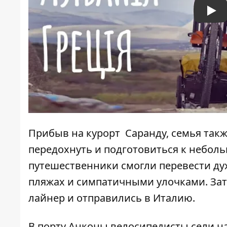
Pla
Прибыв на курорт Саранду, семья такж
передохнуть и подготовиться к неболь
путешественники смогли перевести ду
пляжах и симпатичными улочками. Зат
лайнер и отправились в Италию.
В порту Анконы велосипедисты сели н