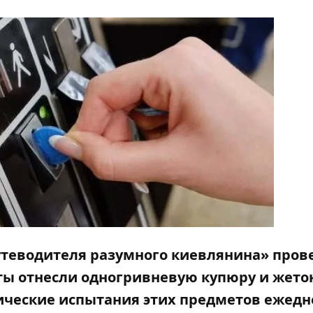
Путеводителя разумного киевлянина» пров
ты отнесли одногривневую купюру и жето
ические испытания этих предметов ежедн