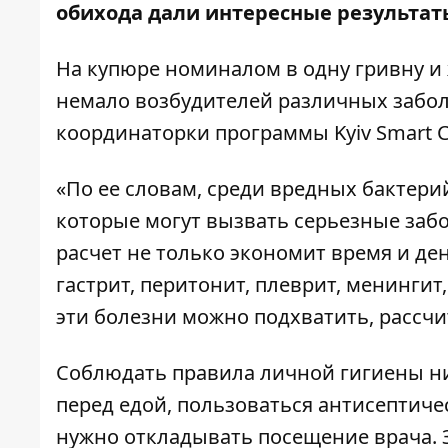
обихода дали интересные результат
На купюре номиналом в одну гривну и
немало возбудителей различных забол
координаторки программы Kyiv Smart C
«По ее словам, среди вредных бактери
которые могут вызвать серьезные забо
расчет не только экономит время и де
гастрит, перитонит, плеврит, менингит
эти болезни можно подхватить, рассч
Соблюдать правила личной гигиены ни
перед едой, пользоваться антисептиче
нужно откладывать посещение врача. 