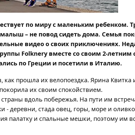
ествует по миру с маленьким ребенком. Т
 малыш – не повод сидеть дома. Семья по
тельные видео о своих приключениях. Нед
уппы Folknery вместе со своим 2-летним
ались по Греции и посетили в Италию.
, как прошла их велопоездка. Ярина Квитка 
 покорила их своим спокойствием.
 страны вдоль побережья. На пути им встре
- деревни, стада овец, горы, море и оливк
вия палатку и спальные мешки, поэтому им в