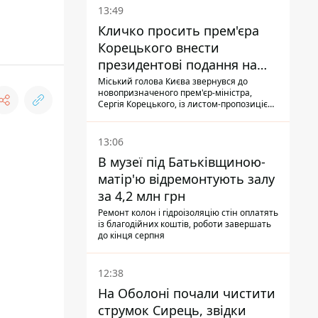
13:49
Кличко просить прем'єра
Корецького внести
президентові подання на
звільнення володаря
Міський голова Києва звернувся до
новопризначеного прем'єр-міністра,
Троєщини Бахматова
Сергія Корецького, із листом-пропозицією
щодо звільнення голови Деснянської РДА
Максима Бахматова
13:06
В музеї під Батьківщиною-
матір'ю відремонтують залу
за 4,2 млн грн
Ремонт колон і гідроізоляцію стін оплатять
із благодійних коштів, роботи завершать
до кінця серпня
12:38
На Оболоні почали чистити
струмок Сирець, звідки