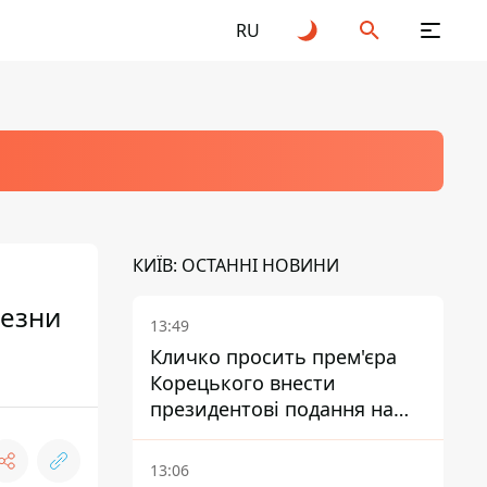
RU
КИЇВ: ОСТАННІ НОВИНИ
лезни
13:49
Кличко просить прем'єра
Корецького внести
президентові подання на
звільнення володаря
Троєщини Бахматова
13:06