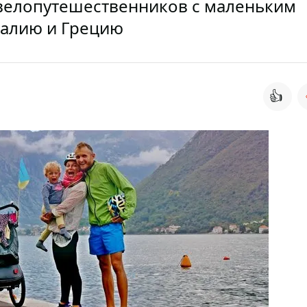
я велопутешественников с маленьким
талию и Грецию
👍