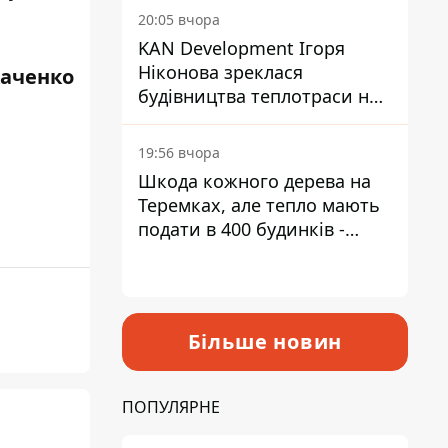
інвалідністю
20:05 вчора
KAN Development Ігоря
Ніконова зреклася
каченко
будівництва теплотраси на
Теремках
19:56 вчора
Шкода кожного дерева на
Теремках, але тепло мають
подати в 400 будинків -
депутатка Київради
Більше новин
ПОПУЛЯРНЕ