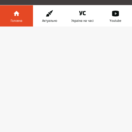
ЗАПРОПОНУВАТИ НОВИНУ
Головна
Актуально
Україна на часі
Youtube
Інформатор у
Головна
Завантажити
телефоні
👉
Про проєкт
Реклама
Про нас
Інформатор проекти
Інформатор-Україна
Geek
Гроші
Авто