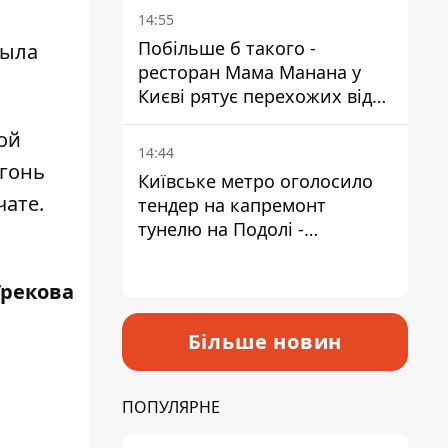
Пантелеєв
14:55
Побільше б такого -
была
ресторан Мама Манана у
Києві рятує перехожих від
спеки
ой
14:44
огонь
Київське метро оголосило
чате.
тендер на капремонт
тунелю на Подолі -
триватиме майже два роки
Грекова
Більше новин
ПОПУЛЯРНЕ