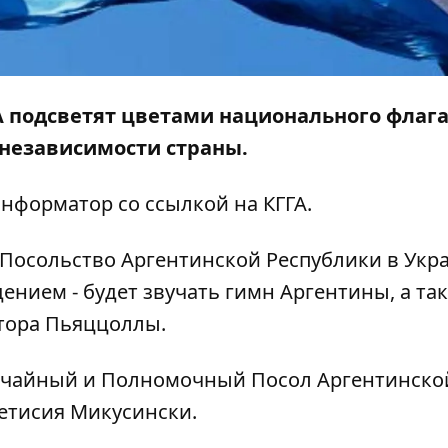
ГА подсветят цветами национального флаг
 независимости страны.
нформатор
со ссылкой на КГГА.
Посольство Аргентинской Республики в Укра
нием - будет звучать гимн Аргентины, а та
тора Пьяццоллы.
ычайный и Полномочный Посол Аргентинско
Летисия Микусински.