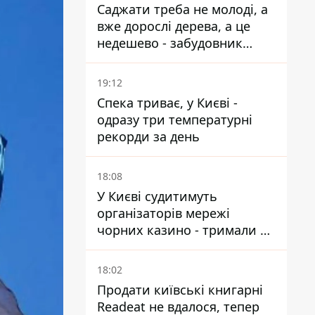
Саджати треба не молоді, а
вже дорослі дерева, а це
недешево - забудовник
Ніконов
19:12
Спека триває, у Києві -
одразу три температурні
рекорди за день
18:08
У Києві судитимуть
організаторів мережі
чорних казино - тримали 39
закладів
18:02
Продати київські книгарні
Readeat не вдалося, тепер