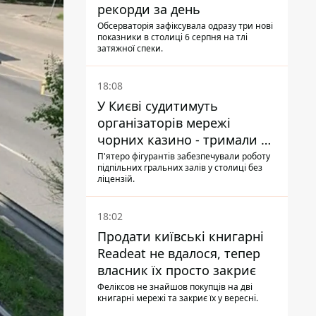
рекорди за день
Обсерваторія зафіксувала одразу три нові
показники в столиці 6 серпня на тлі
затяжної спеки.
18:08
У Києві судитимуть
організаторів мережі
чорних казино - тримали 39
закладів
П'ятеро фігурантів забезпечували роботу
підпільних гральних залів у столиці без
ліцензій.
18:02
Продати київські книгарні
Readeat не вдалося, тепер
власник їх просто закриє
Феліксов не знайшов покупців на дві
книгарні мережі та закриє їх у вересні.