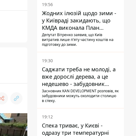
19:56
Жодних ілюзій щодо зими -
у Київраді закидають, що
КМДА виконала План
стійкості на 20%
Депутат Вітренко заявив, що Київ
витратив лише п'яту частину коштів на
підготовку до зими.
19:30
Саджати треба не молоді, а
вже дорослі дерева, а це
недешево - забудовник
Ніконов
Засновник KAN DEVELOPMENT розповів, як
забудовники можуть охолодити столицю
в спеку.
19:12
Спека триває, у Києві -
одразу три температурні