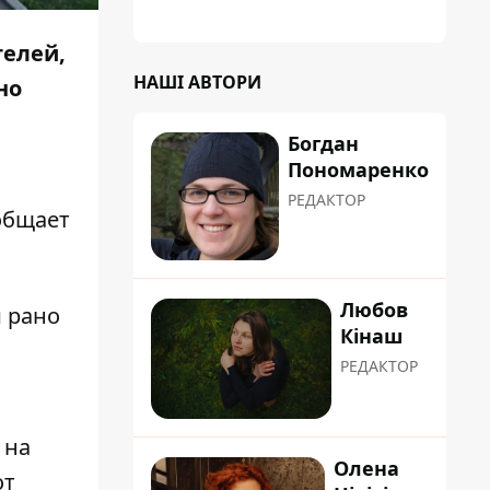
телей,
НАШІ АВТОРИ
но
Богдан
Пономаренко
РЕДАКТОР
общает
Любов
 рано
Кінаш
РЕДАКТОР
 на
Олена
от