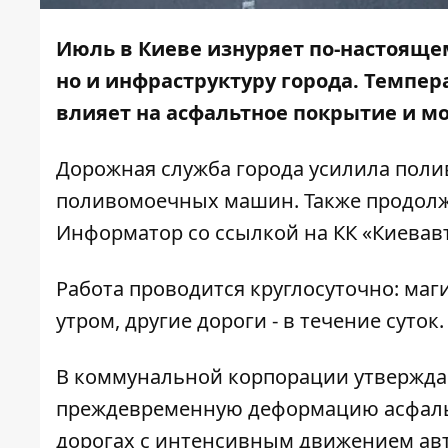
Июль в Киеве изнуряет по-настояще
но и инфраструктуру города. Темпер
влияет на асфальтное покрытие и м
Дорожная служба города усилила полив
поливомоечных машин. Также продолжа
Информатор со ссылкой на КК «Киевав
Работа проводится круглосуточно: ма
утром, другие дороги - в течение суток.
В коммунальной корпорации утвержда
преждевременную деформацию асфальт
дорогах с интенсивным движением авт