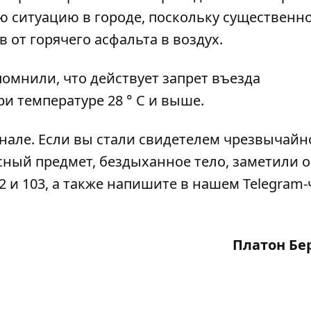
ю ситуацию в городе, поскольку существенн
от горячего асфальта в воздух.
помнили, что
действует запрет въезда
ри температуре 28 ° С и выше
.
анале
. Если вы стали свидетелем чрезвычайн
сный предмет, бездыханное тело, заметили 
2 и 103, а также напишите в нашем Telegram-
Платон Бе