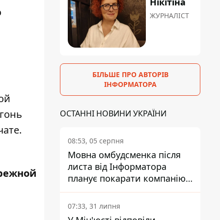
Нікітіна
о
ЖУРНАЛІСТ
БІЛЬШЕ ПРО АВТОРІВ
ІНФОРМАТОРА
ой
огонь
ОСТАННІ НОВИНИ УКРАЇНИ
чате.
08:53, 05 серпня
Мовна омбудсменка після
листа від Інформатора
режной
планує покарати компанію-
підрядника ПриватБанку
07:33, 31 липня