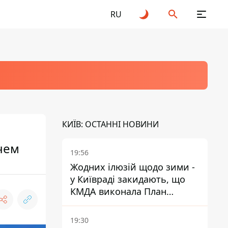
RU
КИЇВ: ОСТАННІ НОВИНИ
чем
19:56
Жодних ілюзій щодо зими -
у Київраді закидають, що
КМДА виконала План
стійкості на 20%
19:30