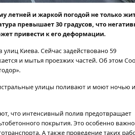
му летней и жаркой погодой не только жи
атура превышает 30 градусов, что негатив
ожет привести к его деформации.
 улиц Киева. Сейчас задействовано 59
ется и мытья проезжих частей. Об этом Со
тодор».
гистральные улицы поливают и моют ночью и
ют, что интенсивный полив предотвращает
обетонного покрытия. Это особенно важно
отранспорта. А также проведение таких раб