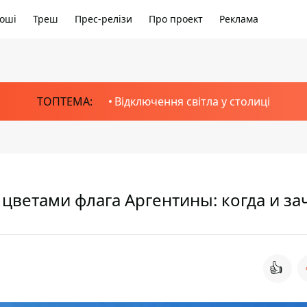
оші
Треш
Прес-релізи
Про проект
Реклама
ТОПТЕМА:
Відключення світла у столиці
 цветами флага Аргентины: когда и за
👍