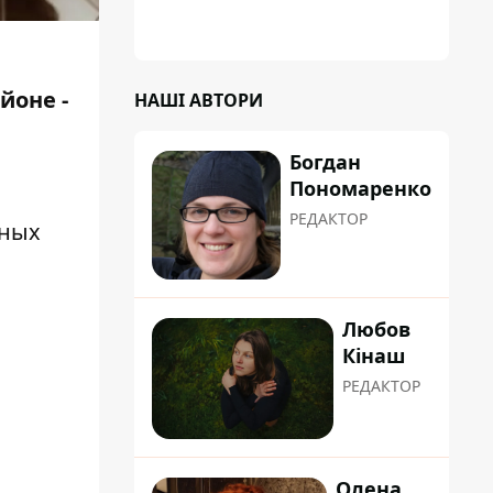
йоне -
НАШІ АВТОРИ
Богдан
Пономаренко
РЕДАКТОР
нных
Любов
Кінаш
РЕДАКТОР
Олена