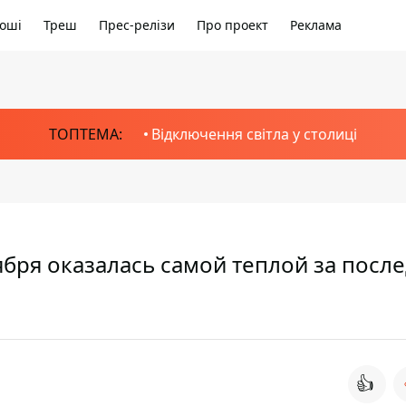
оші
Треш
Прес-релізи
Про проект
Реклама
ТОПТЕМА:
Відключення світла у столиці
ября оказалась самой теплой за посл
👍