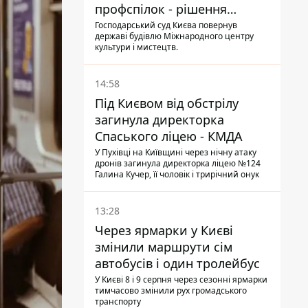
профспілок - рішення
Господарського суду
Господарський суд Києва повернув
державі будівлю Міжнародного центру
культури і мистецтв.
14:58
Під Києвом від обстрілу
загинула директорка
Спаського ліцею - КМДА
У Пухівці на Київщині через нічну атаку
дронів загинула директорка ліцею №124
Галина Кучер, її чоловік і трирічний онук
13:28
Через ярмарки у Києві
змінили маршрути сім
автобусів і один тролейбус
У Києві 8 і 9 серпня через сезонні ярмарки
тимчасово змінили рух громадського
транспорту