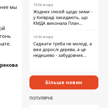
19:56 вчора
анее мы
Жодних ілюзій щодо зими -
у Київраді закидають, що
КМДА виконала План
ой
стійкості на 20%
огонь
19:30 вчора
чате.
Саджати треба не молоді, а
вже дорослі дерева, а це
недешево - забудовник
Ніконов
Грекова
Більше новин
ПОПУЛЯРНЕ