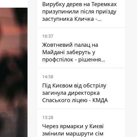
Вирубку дерев на Теремках
призупинили після приїзду
заступника Кличка -
почався діалог
16:37
Жовтневий палац на
Майдані заберуть у
профспілок - рішення
Господарського суду
14:58
Під Києвом від обстрілу
загинула директорка
Спаського ліцею - КМДА
13:28
Через ярмарки у Києві
змінили маршрути сім