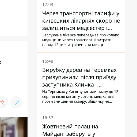
17:03
Через транспортні тарифи у
київських лікарнях скоро не
залишиться медсестер і
санітарок - професор
Заслужена лікарка попереджає про колапс
медицини через транспортні витрати
Голубовська
понад 12 тисяч гривень на місяць.
о
16:48
Вирубку дерев на Теремках
призупинили після приїзду
заступника Кличка -
почався діалог
На Теремках у Києві зупинили пилку до 12
серпня після мітингу сотень мешканців
проти знищення скверу: обіцянку не
поновлювати роботи дав особисто
заступник Кличка, Петро Пантелеєв, що
прибув налагодити комунікацію
16:37
Жовтневий палац на
Майдані заберуть у