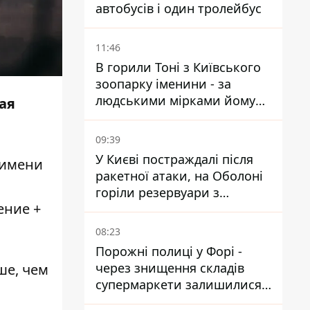
автобусів і один тролейбус
11:46
В горили Тоні з Київського
зоопарку іменини - за
людськими мірками йому
рая
вже понад 90 років
09:39
У Києві постраждалі після
 имени
ракетної атаки, на Оболоні
горіли резервуари з
ение +
паливом
08:23
Порожні полиці у Форі -
через знищення складів
ше, чем
супермаркети залишилися
без асортименту