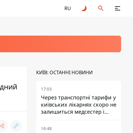
RU
КИЇВ: ОСТАННІ НОВИНИ
едний
17:03
Через транспортні тарифи у
київських лікарнях скоро не
залишиться медсестер і
санітарок - професор
Голубовська
16:48