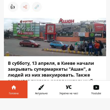
👍
В субботу, 13 апреля, в Киеве начали
закрывать супермаркеты "Ашан", а
людей из них эвакуировать. Также
закрылся торгово-развлекательный
центр SkyMall, в котором расположен
один из гипермаркетов.
Головна
Актуально
Україна на часі
Youtube
Правоохранители проверяют
Інформатор у
территорию магазинов на наличие
Завантажити
телефоні
👉