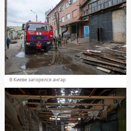
В Киеве загорелся ангар