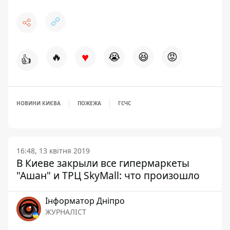
♥
🔥
😭
😆
😡
👍
НОВИНИ КИЄВА
ПОЖЕЖА
ГСЧС
16:48, 13 квітня 2019
В Киеве закрыли все гипермаркеты
"Ашан" и ТРЦ SkyMall: что произошло
Інформатор Дніпро
ЖУРНАЛІСТ