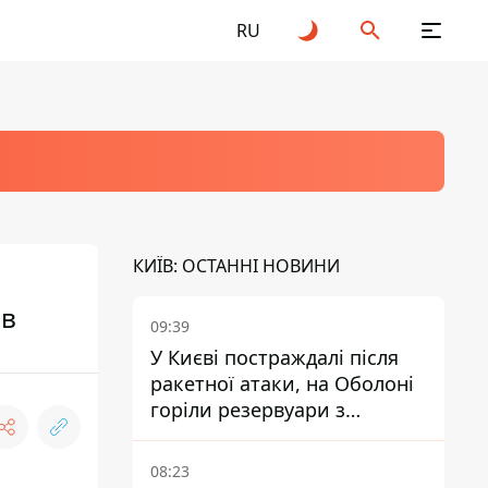
RU
КИЇВ: ОСТАННІ НОВИНИ
ов
09:39
У Києві постраждалі після
ракетної атаки, на Оболоні
горіли резервуари з
паливом
08:23