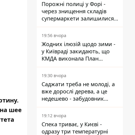
Порожні полиці у Форі -
через знищення складів
супермаркети залишилися
без асортименту
19:56 вчора
Жодних ілюзій щодо зими -
у Київраді закидають, що
КМДА виконала План
стійкості на 20%
19:30 вчора
Саджати треба не молоді, а
вже дорослі дерева, а це
недешево - забудовник
ртину.
Ніконов
 на шее
19:12 вчора
итета
Спека триває, у Києві -
одразу три температурні