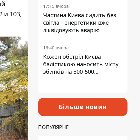
ый
17:15 вчора
 и 103,
Частина Києва сидить без
світла - енергетики вже
ліквідовують аварію
16:40 вчора
Кожен обстріл Києва
балістикою наносить місту
збитків на 300-500
мільйонів - Петро
Пантелеєв
Більше новин
ПОПУЛЯРНЕ