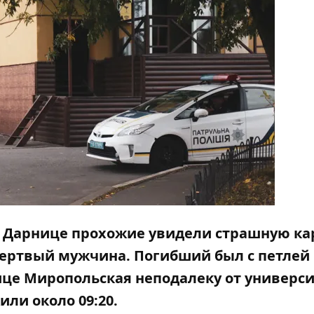
на Дарнице прохожие увидели страшную ка
мертвый мужчина. Погибший был с петлей
ице Миропольская неподалеку от универс
ли около 09:20.