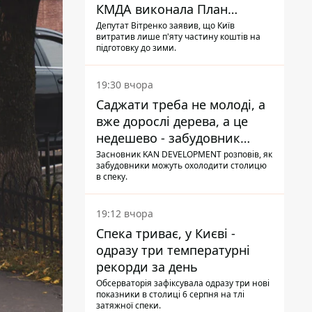
КМДА виконала План
стійкості на 20%
Депутат Вітренко заявив, що Київ
витратив лише п'яту частину коштів на
підготовку до зими.
19:30 вчора
Саджати треба не молоді, а
вже дорослі дерева, а це
недешево - забудовник
Ніконов
Засновник KAN DEVELOPMENT розповів, як
забудовники можуть охолодити столицю
в спеку.
19:12 вчора
Спека триває, у Києві -
одразу три температурні
рекорди за день
Обсерваторія зафіксувала одразу три нові
показники в столиці 6 серпня на тлі
затяжної спеки.