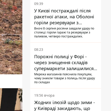
09:39
У Києві постраждалі після
ракетної атаки, на Оболоні
горіли резервуари з
паливом
Вночі 8 серпня росіяни завдали удару по
столиці: горіли гаражі та резервуари з
паливом, четверо постраждалих.
08:23
Порожні полиці у Форі -
через знищення складів
супермаркети залишилися
без асортименту
Мережа магазинів пояснила покупцям,
чому зникли товари з полиць після удару
по складах
19:56 вчора
Жодних ілюзій щодо зими -
у Київраді закидають, що