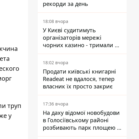
рекорди за день
18:08 вчора
У Києві судитимуть
організаторів мережі
чорних казино - тримали 39
ужчина
закладів
ета
18:02 вчора
еского
Продати київські книгарні
морг
Readeat не вдалося, тепер
власник їх просто закриє
17:36 вчора
и труп
На даху відомої новобудови
же у
в Голосіївському районі
розбивають парк площею в
гектар