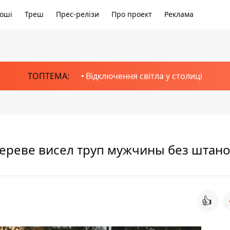
оші
Треш
Прес-релізи
Про проект
Реклама
ТОПТЕМА:
Відключення світла у столиці
дереве висел труп мужчины без штан
👍