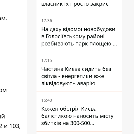
власник їх просто закриє
ом.
17:36
На даху відомої новобудови
в Голосіївському районі
розбивають парк площею в
гектар
17:15
Частина Києва сидить без
світла - енергетики вже
ліквідовують аварію
том
16:40
Кожен обстріл Києва
ый
балістикою наносить місту
збитків на 300-500
 и 103,
мільйонів - Петро