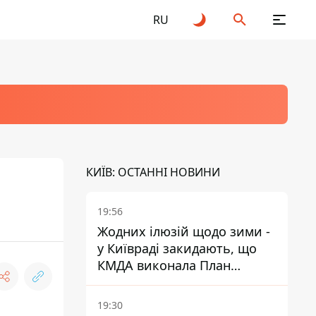
RU
КИЇВ: ОСТАННІ НОВИНИ
19:56
Жодних ілюзій щодо зими -
у Київраді закидають, що
КМДА виконала План
стійкості на 20%
19:30