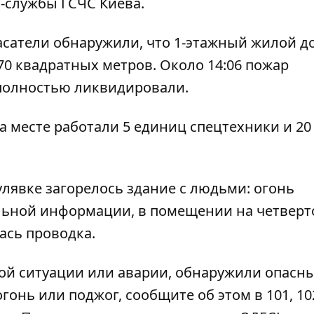
-службы ГСЧС Киева.
асатели обнаружили, что 1-этажный жилой д
0 квадратных метров. Около 14:06 пожар
 полностью ликвидировали.
На месте работали 5 единиц спецтехники и 20
лявке загорелось здание с людьми
: огонь
льной информации, в помещении на четвер
ась проводка.
ой ситуации или аварии, обнаружили опасн
гонь или поджог, сообщите об этом в 101, 102