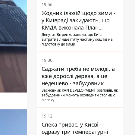
19:56
Жодних ілюзій щодо зими -
у Київраді закидають, що
КМДА виконала План
стійкості на 20%
Депутат Вітренко заявив, що Київ
витратив лише п'яту частину коштів на
підготовку до зими.
19:30
Саджати треба не молоді, а
вже дорослі дерева, а це
недешево - забудовник
Ніконов
Засновник KAN DEVELOPMENT розповів, як
забудовники можуть охолодити столицю
в спеку.
19:12
Спека триває, у Києві -
одразу три температурні