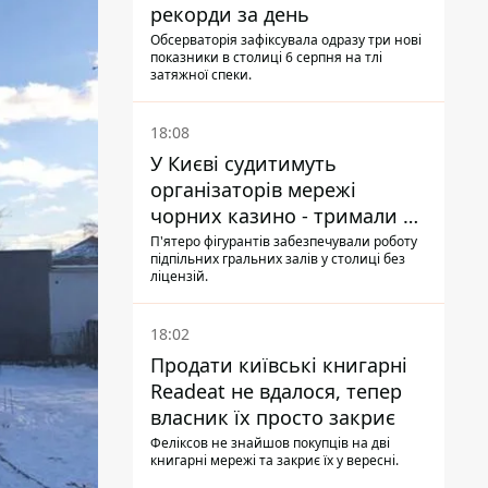
рекорди за день
Обсерваторія зафіксувала одразу три нові
показники в столиці 6 серпня на тлі
затяжної спеки.
18:08
У Києві судитимуть
організаторів мережі
чорних казино - тримали 39
закладів
П'ятеро фігурантів забезпечували роботу
підпільних гральних залів у столиці без
ліцензій.
18:02
Продати київські книгарні
Readeat не вдалося, тепер
власник їх просто закриє
Феліксов не знайшов покупців на дві
книгарні мережі та закриє їх у вересні.