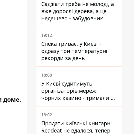
Саджати треба не молоді, а
вже дорослі дерева, а це
недешево - забудовник
Ніконов
19:12
Спека триває, у Києві -
одразу три температурні
рекорди за день
18:08
У Києві судитимуть
організаторів мережі
чорних казино - тримали 39
м доме.
закладів
18:02
Продати київські книгарні
Readeat не вдалося, тепер