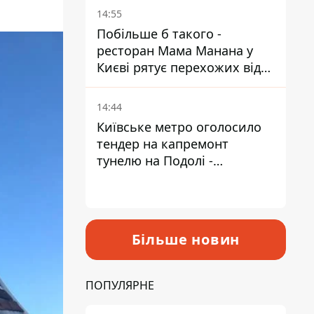
Пантелеєв
14:55
Побільше б такого -
ресторан Мама Манана у
Києві рятує перехожих від
спеки
14:44
Київське метро оголосило
тендер на капремонт
тунелю на Подолі -
триватиме майже два роки
Більше новин
ПОПУЛЯРНЕ