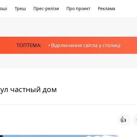
оші
Треш
Прес-релізи
Про проект
Реклама
ТОПТЕМА:
Відключення світла у столиці
нул частный дом
👍