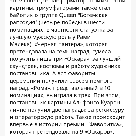
этом сообщает
Информатор
. Помимо этой
картины, триумфаторами также стал
байопик о группе Queen "Богемская
рапсодия" (четыре победы в шести
номинациях, в частности статуэтка за
лучшую мужскую роль у Рами
Малека). «Черная пантера», которая
претендовала на семь наград, сумела
получить лишь три «Оскара»: за лучший
саундтрек, костюмы и работу художника
постановщика. А вот фавориты
церемонии получили совсем немного
наград. «Рома», представленный в 10
номинациях, выиграла в трех. При этом,
постановщик картины Альфонсо Куарон
лично получил две награды: за режиссуру
и операторскую работу. Такое происходит
впервые в истории премии. "Фаворитка»,
которая претендовала на 9 «Оскаров»,