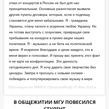
отказ от концертов в России не был для нас
принципиальным. Основные разногласия вызвали
другие пункты договора, которые, если я подпишу,
становятся для меня кабальными. Я - гражданка
Украины, плачу налоги и искренне люблю Украину. Но
не готова выступать с лозунгами, превращая свое
пребывание на конкурсе в промо-акции наших
политиков. Я - музыкант, а не бита на политической
арене. Я искренне благодарю и ценю каждого, кто в
меня верил и голосовал. И прошу вас принять этот факт
и не идти на конфронтацию. Это данность
сегодняшнего дня. Я хочу дарить свое творчество без
цензуры. Завтра я проснусь с новыми силами -
побеждать и популяризировать свою музыку в мире.
Публикация от
MARUV
(@maruvofficial)
25 Фев 2019 в 8:56 PST
В ОБЩЕЖИТИИ МГУ ПОВЕСИЛСЯ
СТУДЕНТ