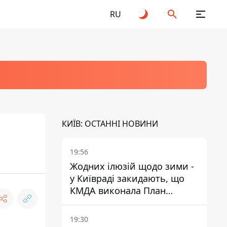
RU
КИЇВ: ОСТАННІ НОВИНИ
19:56
Жодних ілюзій щодо зими -
у Київраді закидають, що
КМДА виконала План
стійкості на 20%
19:30