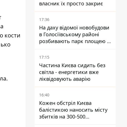
власник їх просто закриє
т
17:36
На
На даху відомої новобудови
в Голосіївському районі
о кости
розбивають парк площею в
лько
гектар
17:15
Частина Києва сидить без
світла - енергетики вже
ла.
ліквідовують аварію
16:40
Кожен обстріл Києва
балістикою наносить місту
збитків на 300-500
мільйонів - Петро