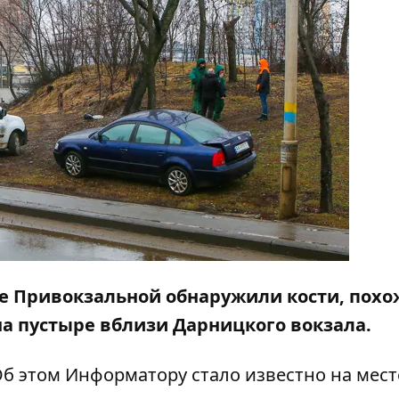
ице Привокзальной обнаружили кости, похо
на пустыре вблизи Дарницкого вокзала.
Об этом
Информатору
стало известно на мест