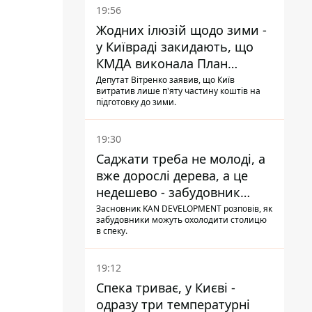
19:56
Жодних ілюзій щодо зими -
у Київраді закидають, що
КМДА виконала План
стійкості на 20%
Депутат Вітренко заявив, що Київ
витратив лише п'яту частину коштів на
підготовку до зими.
19:30
Саджати треба не молоді, а
вже дорослі дерева, а це
недешево - забудовник
Ніконов
Засновник KAN DEVELOPMENT розповів, як
забудовники можуть охолодити столицю
в спеку.
19:12
Спека триває, у Києві -
одразу три температурні