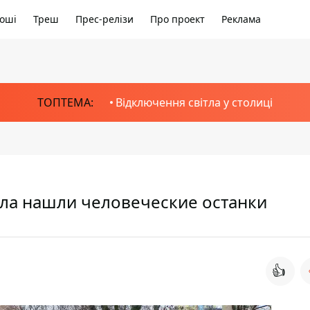
оші
Треш
Прес-релізи
Про проект
Реклама
ТОПТЕМА:
Відключення світла у столиці
ала нашли человеческие останки
👍