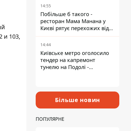
Пантелеєв
14:55
Побільше б такого -
ресторан Мама Манана у
ый
Києві рятує перехожих від
спеки
 и 103,
14:44
Київське метро оголосило
тендер на капремонт
тунелю на Подолі -
триватиме майже два роки
Більше новин
ПОПУЛЯРНЕ