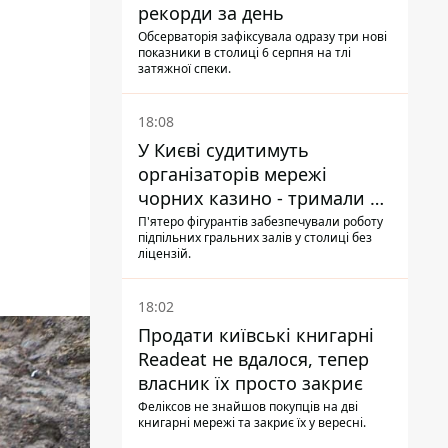
рекорди за день
Обсерваторія зафіксувала одразу три нові
показники в столиці 6 серпня на тлі
затяжної спеки.
18:08
У Києві судитимуть
організаторів мережі
чорних казино - тримали 39
закладів
П'ятеро фігурантів забезпечували роботу
підпільних гральних залів у столиці без
ліцензій.
18:02
Продати київські книгарні
Readeat не вдалося, тепер
власник їх просто закриє
Феліксов не знайшов покупців на дві
книгарні мережі та закриє їх у вересні.