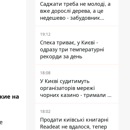
Саджати треба не молоді, а
вже дорослі дерева, а це
недешево - забудовник
Ніконов
19:12
Спека триває, у Києві -
одразу три температурні
рекорди за день
18:08
У Києві судитимуть
організаторів мережі
чорних казино - тримали 39
жие на
закладів
18:02
Продати київські книгарні
е
Readeat не вдалося, тепер