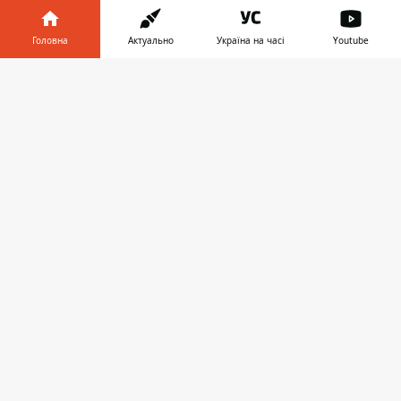
Головна
Актуально
Україна на часі
Youtube
НОВИНИ КИЄВА
Інформатор у
Завантажити
телефоні
👉
ЗАПРОПОНУВАТИ НОВИНУ
Головна
Про проєкт
Реклама
Про нас