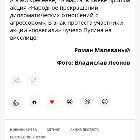
А в
воскресенье, 18 марта, в Киеве прошла
акция «Народное прекращении
дипломатических отношений с
агрессором». В знак протеста участники
акции
«повесили» чучело Путина на
виселице
.
Роман Малеваный
Фото: Владислав Леонов
♥
🔥
😭
😆
😡
👍
НОВИНИ КИЄВА
МІТИНГ
АКЦИЯ ПРОТЕСТА
ПОСОЛЬСТВО РОССИИ