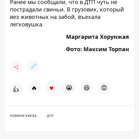
Ранее мы сообщали, что
в ДТП чуть не
пострадали свиньи
. В грузовик, который
вез животных на забой, въехала
легковушка.
Маргарита Хорунжая
Фото: Максим Торпан
♥
🔥
😭
😆
😡
👍
НОВИНИ КИЄВА
ДТП