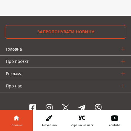
ЗАПРОПОНУВАТИ НОВИНУ
Головна
Про проєкт
Реклама
Про нас
Головна
Актуально
Україна на часі
Youtube
Інформатор проекти