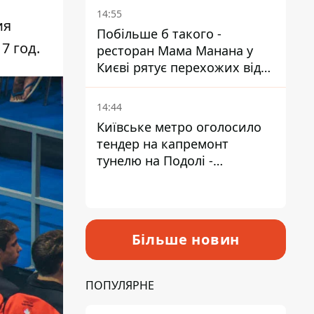
Пантелеєв
14:55
ия
Побільше б такого -
7 год.
ресторан Мама Манана у
Києві рятує перехожих від
спеки
14:44
Київське метро оголосило
тендер на капремонт
тунелю на Подолі -
триватиме майже два роки
Більше новин
ПОПУЛЯРНЕ