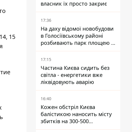
власник їх просто закриє
то
17:36
На даху відомої новобудови
в Голосіївському районі
14, 15
розбивають парк площею в
я
гектар
17:15
Частина Києва сидить без
стие
світла - енергетики вже
ліквідовують аварію
16:40
х
Кожен обстріл Києва
балістикою наносить місту
ь
збитків на 300-500
мільйонів - Петро