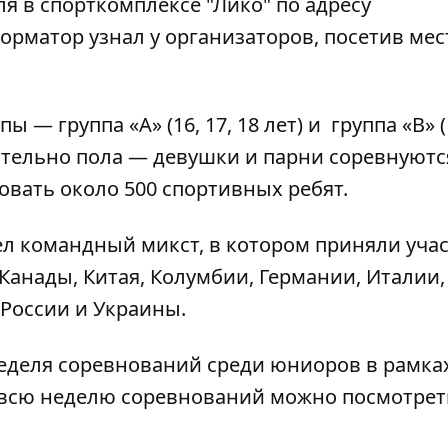
ля в спорткомплексе "Лико" по адресу
орматор
узнал у организаторов, посетив мес
 — группа «А» (16, 17, 18 лет) и группа «B» (
ительно пола — девушки и парни соревнуютс
вовать около 500 спортивных ребят.
шел командный микст, в котором приняли уча
анады, Китая, Колумбии, Германии, Италии,
 России и Украины.
неделя соревнований среди юниоров в рамка
 всю неделю соревнований можно посмотрет