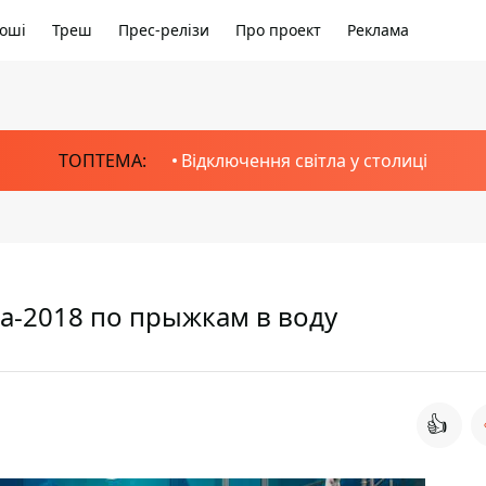
оші
Треш
Прес-релізи
Про проект
Реклама
ТОПТЕМА:
Відключення світла у столиці
а-2018 по прыжкам в воду
👍