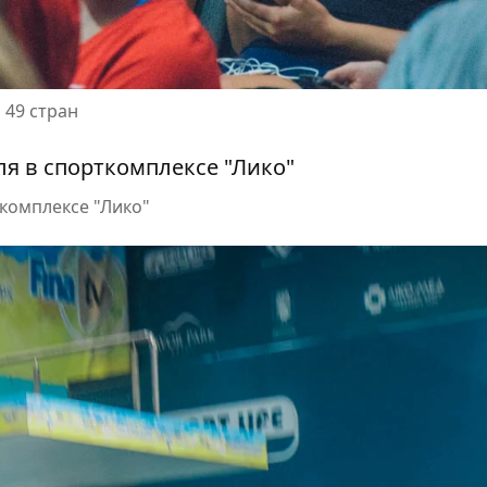
 49 стран
ткомплексе "Лико"