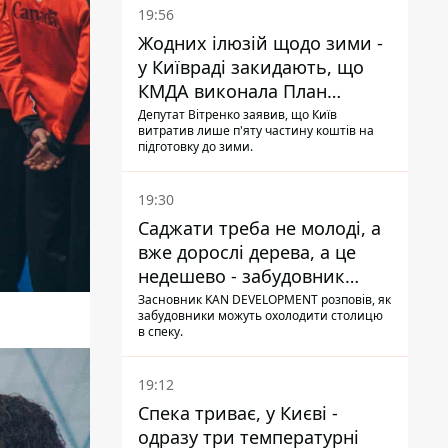
19:56
Жодних ілюзій щодо зими -
у Київраді закидають, що
КМДА виконала План
стійкості на 20%
Депутат Вітренко заявив, що Київ
витратив лише п'яту частину коштів на
підготовку до зими.
19:30
Саджати треба не молоді, а
вже дорослі дерева, а це
недешево - забудовник
Ніконов
Засновник KAN DEVELOPMENT розповів, як
забудовники можуть охолодити столицю
в спеку.
19:12
Спека триває, у Києві -
одразу три температурні