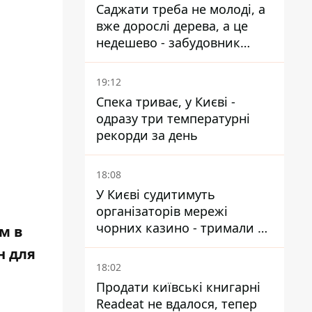
Саджати треба не молоді, а
вже дорослі дерева, а це
недешево - забудовник
Ніконов
19:12
Спека триває, у Києві -
одразу три температурні
рекорди за день
18:08
У Києві судитимуть
організаторів мережі
чорних казино - тримали 39
м в
закладів
н для
18:02
Продати київські книгарні
Readeat не вдалося, тепер