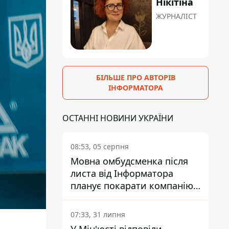
Нікітіна
ЖУРНАЛІСТ
БІЛЬШЕ ПРО АВТОРІВ
ІНФОРМАТОРА
ОСТАННІ НОВИНИ УКРАЇНИ
08:53, 05 серпня
Мовна омбудсменка після
листа від Інформатора
планує покарати компанію-
підрядника ПриватБанку
07:33, 31 липня