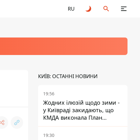
RU
КИЇВ: ОСТАННІ НОВИНИ
19:56
Жодних ілюзій щодо зими -
у Київраді закидають, що
КМДА виконала План
стійкості на 20%
19:30