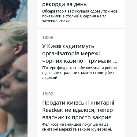
рекорди за день
Обсерваторія зафіксувала одразу три нові
показники в столиці 6 серпня на тлі
затяжної спеки.
18:08
У Києві судитимуть
організаторів мережі
чорних казино - тримали 39
закладів
П'ятеро фігурантів забезпечували роботу
підпільних гральних залів у столиці без
ліцензій.
18:02
Продати київські книгарні
Readeat не вдалося, тепер
власник їх просто закриє
Феліксов не знайшов покупців на дві
книгарні мережі та закриє їх у вересні.