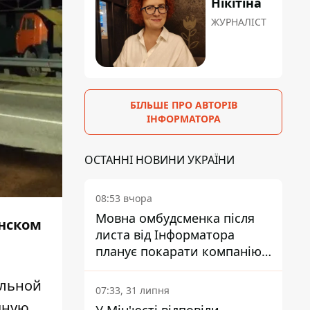
Нікітіна
ЖУРНАЛІСТ
БІЛЬШЕ ПРО АВТОРІВ
ІНФОРМАТОРА
ОСТАННІ НОВИНИ УКРАЇНИ
08:53 вчора
Мовна омбудсменка після
инском
листа від Інформатора
планує покарати компанію-
підрядника ПриватБанку
ельной
07:33, 31 липня
чную