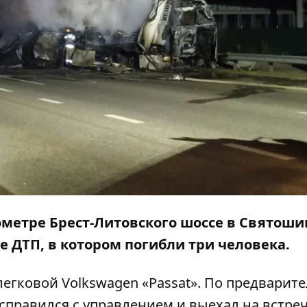
илометре Брест-Литовского шоссе в Святош
 ДТП, в котором погибли три человека.
легковой Volkswagen «Passat». По предварит
справился с управлением и выехал на встре