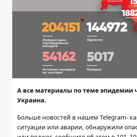
А все материалы по теме эпидемии 
Украина
.
Больше новостей в нашем
Telegram- к
ситуации или аварии, обнаружили опа
или поджог, сообщите об этом в 101, 10