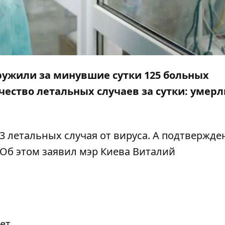
аружили за минувшие сутки 125 больных
ество летальных случаев за сутки: умерл
23 летальных случая от вируса. А подтвержд
. Об этом заявил мэр Киева Виталий
лет