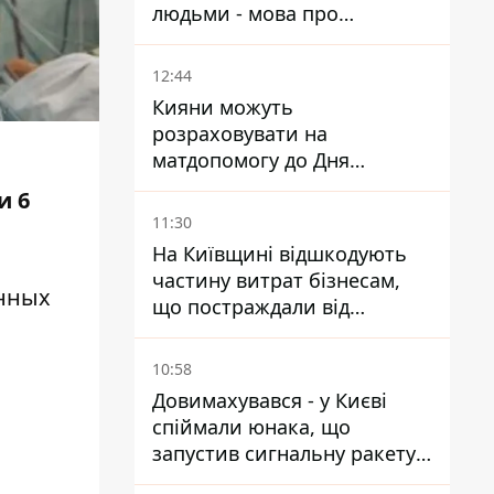
людьми - мова про
сурогатне материнство
12:44
Кияни можуть
розраховувати на
матдопомогу до Дня
незалежності - кому її
и 6
дадуть
11:30
На Київщині відшкодують
частину витрат бізнесам,
енных
що постраждали від
прильотів ракет
10:58
Довимахувався - у Києві
спіймали юнака, що
запустив сигнальну ракету,
аби потішити дівчат