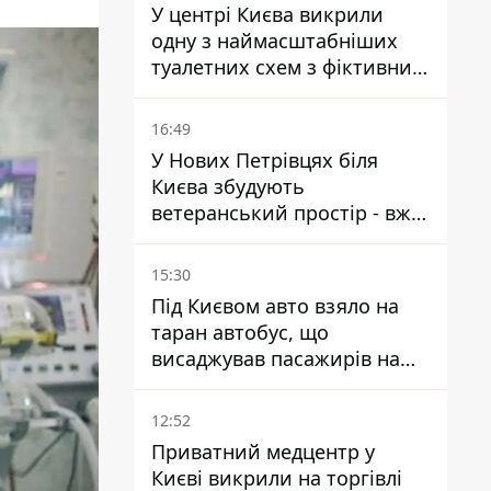
У центрі Києва викрили
одну з наймасштабніших
туалетних схем з фіктивним
будинком
16:49
У Нових Петрівцях біля
Києва збудують
ветеранський простір - вже
знайшли проєктанта
15:30
Під Києвом авто взяло на
таран автобус, що
висаджував пасажирів на
зупинці - пасажирка в
лікарні
12:52
Приватний медцентр у
Києві викрили на торгівлі