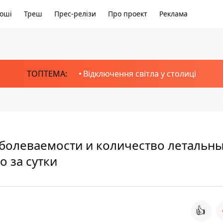
оші
Треш
Прес-релізи
Про проект
Реклама
ТОПТЕМА:
Відключення світла у столиці
аболеваемости и количество летальн
о за сутки
👍