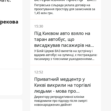
знайшли проєктанта
Петрівська сільрада уклала договір на
проєктування простору для захисників за
1,45 млн грн.
Грекова
15:30
Під Києвом авто взяло на
таран автобус, що
висаджував пасажирів на
зупинці - пасажирка в
У Білій Церкві ВАЗ вилетів на зустрічну і
вдарив автобус на зупинці, є постраждала:
лікарні
пасажирку з тілесними ушкодженнями
забрали на "швидкій" до лікарні
12:52
Приватний медцентр у
Києві викрили на торгівлі
людьми - мова про
сурогатне материнство
Директору репродуктивної клініки
повідомили про підозру після смерті
новонароджених двійнят