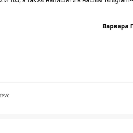
Варвара 
ІРУС