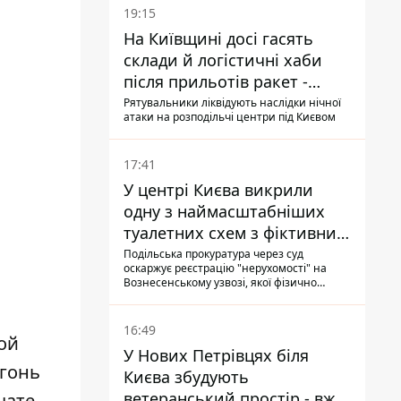
19:15
На Київщині досі гасять
склади й логістичні хаби
після прильотів ракет -
ДСНС
Рятувальники ліквідують наслідки нічної
атаки на розподільчі центри під Києвом
17:41
У центрі Києва викрили
одну з наймасштабніших
туалетних схем з фіктивним
будинком
Подільська прокуратура через суд
и
оскаржує реєстрацію "нерухомості" на
Вознесенському узвозі, якої фізично
ніколи не існувало: під неї, ймовірно,
планували пізніше отримати "в
обслуговування" земельну ділянку
16:49
ой
У Нових Петрівцях біля
огонь
Києва збудують
ветеранський простір - вже
чате.