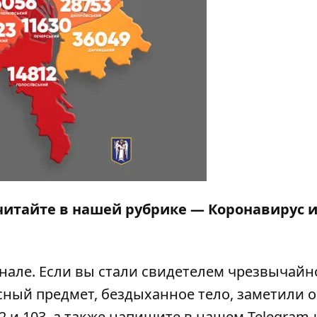
читайте в нашей рубрике —
Коронавирус 
анале
. Если вы стали свидетелем чрезвычайн
сный предмет, бездыханное тело, заметили 
2 и 103, а также напишите в нашем Telegram-