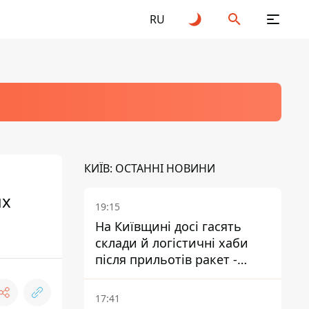
RU
КИЇВ: ОСТАННІ НОВИНИ
ых
19:15
На Київщині досі гасять
склади й логістичні хаби
після прильотів ракет -
ДСНС
17:41