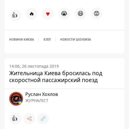
♥
🔥
😭
😆
😡
👍
НОВИНИ КИЄВА
КЛІП
НОВОСТИ ШОУБИЗА
14:06, 26 листопада 2019
Жительница Киева бросилась под
скоростной пассажирский поезд
Руслан Хохлов
ЖУРНАЛІСТ
👍