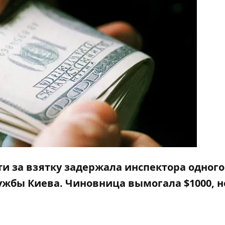
сти за взятку задержала инспектора одного
жбы Киева. Чиновница вымогала $1000, н