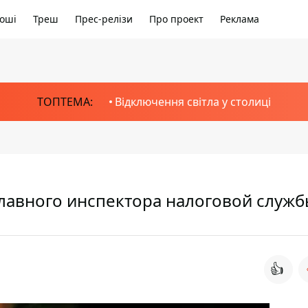
оші
Треш
Прес-релізи
Про проект
Реклама
ТОПТЕМА:
Відключення світла у столиці
главного инспектора налоговой служ
👍