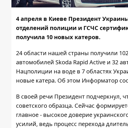
4 апреля в Киеве Президент Украин
отделений полиции и ГСЧС сертифик
получила 10 новых катеров.
24 области нашей страны получили 102
автомобилей Skoda Rapid Active и 32 а
Нацполиции на воде в 7 областях Укра
новые катера. Об этом
Информатор
соо
В своей речи Президент подчеркнул, 
советского образца. Сейчас формирует
главное - высокое доверие украинско
усилий, ведь процесс перехода длител