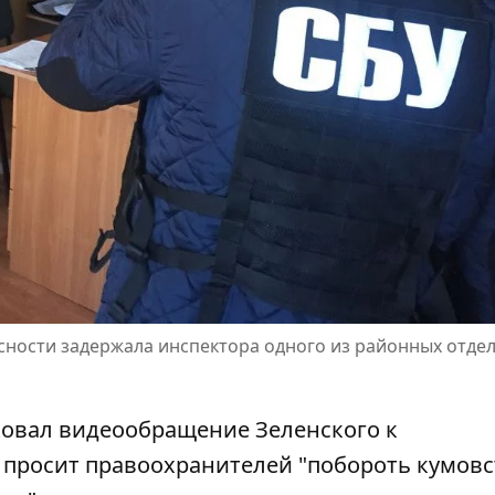
асности задержала инспектора одного из районных отде
ковал
видеообращение Зеленского к
» просит правоохранителей "побороть кумовс