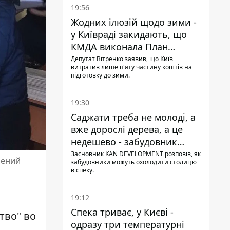
19:56
Жодних ілюзій щодо зими -
у Київраді закидають, що
КМДА виконала План
стійкості на 20%
Депутат Вітренко заявив, що Київ
витратив лише п'яту частину коштів на
підготовку до зими.
19:30
Саджати треба не молоді, а
вже дорослі дерева, а це
недешево - забудовник
Ніконов
Засновник KAN DEVELOPMENT розповів, як
лений
забудовники можуть охолодити столицю
в спеку.
19:12
Спека триває, у Києві -
тво" во
одразу три температурні