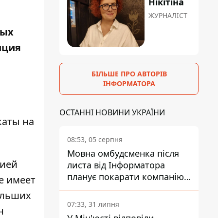
Нікітіна
ЖУРНАЛІСТ
ных
иция
БІЛЬШЕ ПРО АВТОРІВ
ІНФОРМАТОРА
ОСТАННІ НОВИНИ УКРАЇНИ
каты на
08:53, 05 серпня
Мовна омбудсменка після
цией
листа від Інформатора
планує покарати компанію-
е имеет
підрядника ПриватБанку
ольших
07:33, 31 липня
н