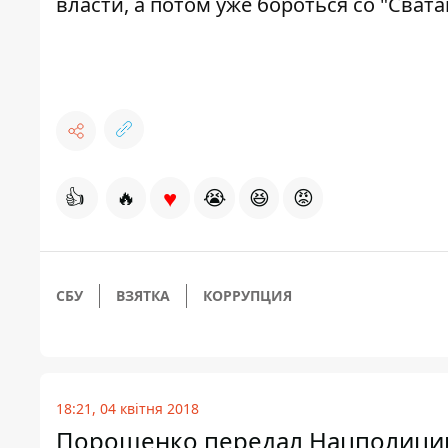
власти, а потом уже бороться со "Свата
♥
👍
🔥
😭
😆
😡
СБУ
ВЗЯТКА
КОРРУПЦИЯ
18:21, 04 квітня 2018
Порошенко передал Нацполиции 