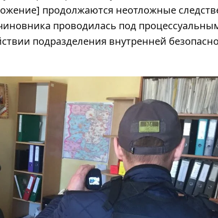
ложение] продолжаются неотложные следст
 чиновника проводилась под процессуальны
йствии подразделения внутренней безопасн