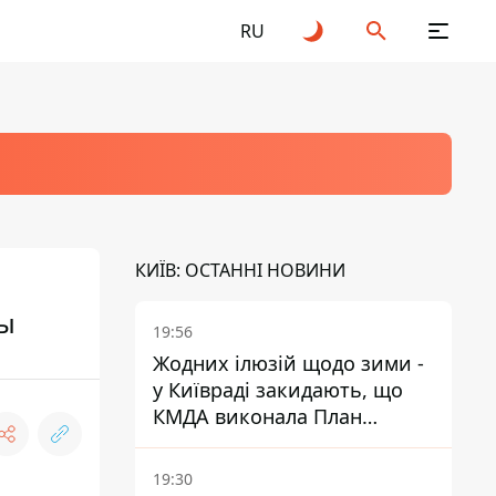
RU
КИЇВ: ОСТАННІ НОВИНИ
бы
19:56
Жодних ілюзій щодо зими -
у Київраді закидають, що
КМДА виконала План
стійкості на 20%
19:30