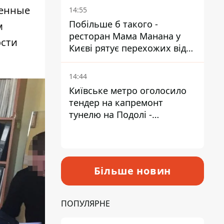
Пантелеєв
венные
14:55
Побільше б такого -
м
ресторан Мама Манана у
ости
Києві рятує перехожих від
спеки
14:44
Київське метро оголосило
тендер на капремонт
тунелю на Подолі -
триватиме майже два роки
Більше новин
ПОПУЛЯРНЕ