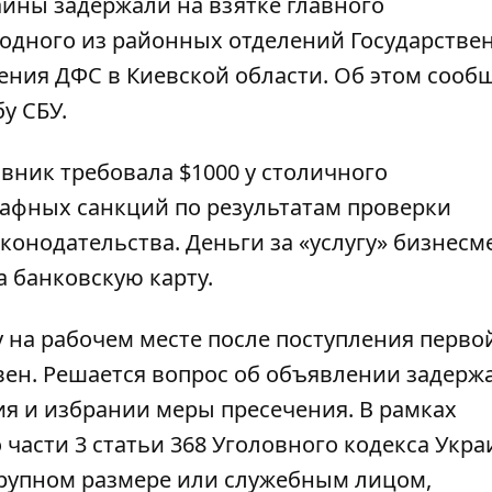
ины задержали на взятке главного
 одного из районных отделений Государстве
ения ДФС в Киевской области. Об этом сооб
у СБУ.
вник требовала $1000 у столичного
афных санкций по результатам проверки
онодательства. Деньги за «услугу» бизнесм
 банковскую карту.
 на рабочем месте после поступления перво
вен. Решается вопрос об объявлении задерж
я и избрании меры пресечения. В рамках
 части 3 статьи 368 Уголовного кодекса Укр
 крупном размере или служебным лицом,