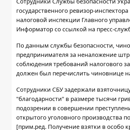
Сотрудники Службы безопасности Укра
государственного ревизор-инспектора
налоговой инспекции Главного управл
Информатор
со ссылкой на пресс-служб
По данным службы безопасности, чино
предпринимателя за неналожение штр
соблюдения требований налогового зак
должен был перечислить чиновнице на
Сотрудники СБУ задержали взяточницу
"благодарности" в размере тысячи гри
подозрении в совершении преступлени
открытого уголовного производства по
[прим.ред. Получение взятки в особо