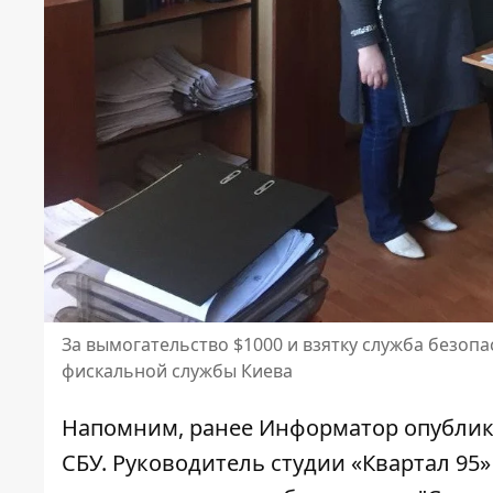
За вымогательство $1000 и взятку служба безоп
фискальной службы Киева
Напомним, ранее Информатор опубли
СБУ
. Руководитель студии «Квартал 95