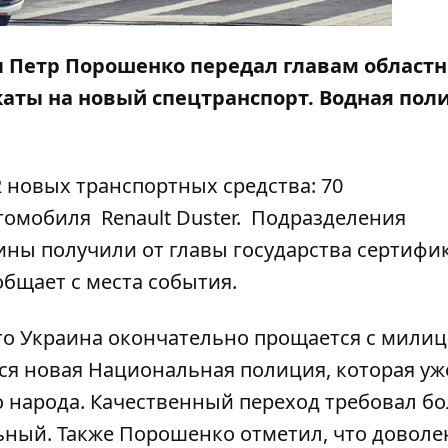
ы Петр Порошенко передал главам област
аты на новый спецтранспорт. Водная пол
 новых транспортных средства: 70
втомобиля Renault Duster. Подразделения
ины получили от главы государства сертифи
бщает с места события.
что Украина окончательно прощается с мили
ся новая Национальная полиция, которая уж
го народа. Качественный переход требовал б
ьный. Также Порошенко отметил, что доволе