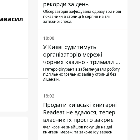
рекорди за день
Обсерваторія зафіксувала одразу три нові
показники в столиці 6 серпня на тлі
равасил
затяжної спеки.
18:08
У Києві судитимуть
організаторів мережі
чорних казино - тримали 39
закладів
П'ятеро фігурантів забезпечували роботу
підпільних гральних залів у столиці без
ліцензій.
18:02
Продати київські книгарні
Readeat не вдалося, тепер
власник їх просто закриє
Феліксов не знайшов покупців на дві
книгарні мережі та закриє їх у вересні.