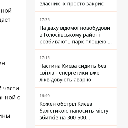
власник їх просто закриє
нной
щает
17:36
На даху відомої новобудови
в Голосіївському районі
розбивають парк площею в
гектар
17:15
ен
Частина Києва сидить без
світла - енергетики вже
ліквідовують аварію
й части
16:40
анной о
Кожен обстріл Києва
балістикою наносить місту
аины
збитків на 300-500
мільйонів - Петро