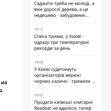
Саджати треба не молоді, а
вже дорослі дерева, а це
недешево - забудовник
Ніконов
19:12
Спека триває, у Києві -
одразу три температурні
рекорди за день
18:08
У Києві судитимуть
організаторів мережі
чорних казино - тримали 39
 из
закладів
о
18:02
Продати київські книгарні
Readeat не вдалося, тепер