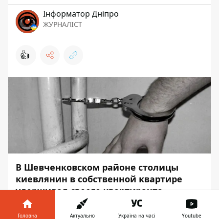
Інформатор Дніпро
ЖУРНАЛІСТ
👍
В Шевченковском районе столицы
киевлянин в собственной квартире
удерживал своего квартиранта,
который якобы его обокрал. Полиция
начала уголовное производство.
Головна
Актуально
Україна на часі
Youtube