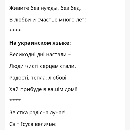
Живите без нужды, без бед,
В любви и счастье много лет!
****
На украинском языке:
Великодні дні настали –
Люди чисті серцем стали.
Радості, тепла, любові
Хай прибуде в вашім домі!
****
Звістка радісна лунає!
Світ Ісуса величає