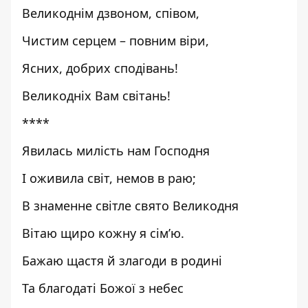
Великоднім дзвоном, співом,
Чистим серцем – повним віри,
Ясних, добрих сподівань!
Великодніх Вам світань!
****
Явилась милість нам Господня
І оживила світ, немов в раю;
В знаменне світле свято Великодня
Вітаю щиро кожну я сім’ю.
Бажаю щастя й злагоди в родині
Та благодаті Божої з небес