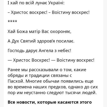
І хай по всій лунає Україні:
– Христос воскрес! – Воістину воскрес!
****
Хай Божа матір Вас охороняє,
А Дух Святий здоров’я посилає.
Господь дарує Ангела з небес!
— Христос Воскрес! — Воістину воскрес!
Ранее мы рассказывали о том,
какие
обряды и традиции связаны с
Пасхой.
Многие обычаи появились еще
во времена наших предков, однако до сих
пор им неустанно следуют тысячи людей.
Все новости, которые касаются этого