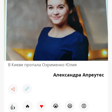
В Киеве пропала Охрименко Юлия
Александра Апреутес
♥
🔥
😭
😆
😡
👍