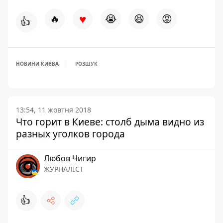
♥
🔥
😭
😆
😡
👍
НОВИНИ КИЄВА
РОЗШУК
13:54, 11 жовтня 2018
Что горит в Киеве: столб дыма видно из
разных уголков города
Любов Чигир
ЖУРНАЛІСТ
👍