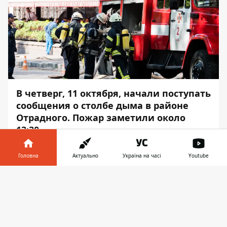
В четверг, 11 октября, начали поступать
сообщения о столбе дыма в районе
Отрадного. Пожар заметили около
13:30.
Предварительно, на Отрадном проспекте
Головна
Актуально
Україна на часі
Youtube
на территории Кислородного завода
случилось возгорание мусора. Об этом
Інформатор у
Завантажити
Информатору
сообщил Александр
телефоні
👉
Макушенко, пресс-офицер ГСЧС Киева.
Столб черного дыма был виден с разных