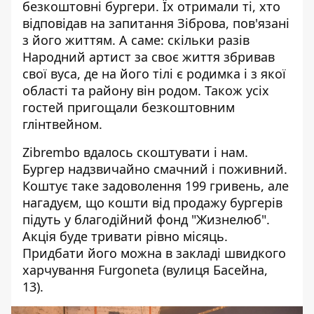
безкоштовні бургери. Їх отримали ті, хто
відповідав на запитання Зіброва, пов'язані
з його життям. А саме: скільки разів
Народний артист за своє життя збривав
свої вуса, де на його тілі є родимка і з якої
області та району він родом. Також усіх
гостей пригощали безкоштовним
глінтвейном.
Zibrembo вдалось скоштувати і нам.
Бургер надзвичайно смачний і поживний.
Коштує таке задоволення 199 гривень, але
нагадуєм, що кошти від продажу бургерів
підуть у благодійний фонд "Жизнелюб".
Акція буде тривати рівно місяць.
Придбати його можна в закладі швидкого
харчування Furgoneta (вулиця Басейна,
13).