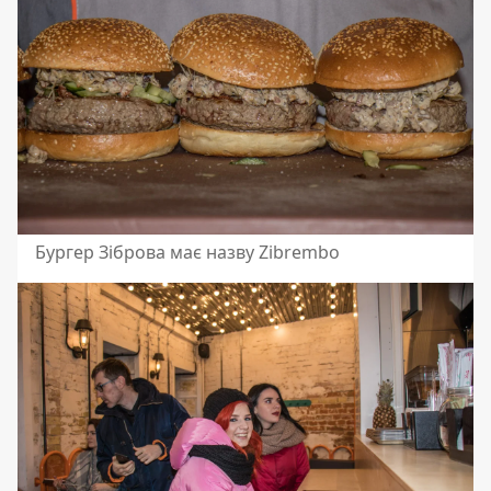
Бургер Зіброва має назву Zibrembo