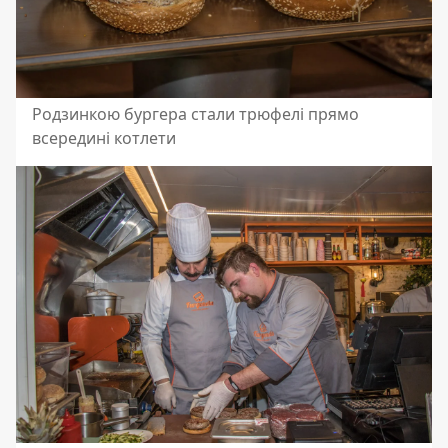
Родзинкою бургера стали трюфелі прямо
всередині котлети