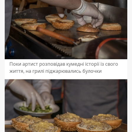
Поки артист розповідав кумедні історії із свого
життя, на грилі піджарювались булочки