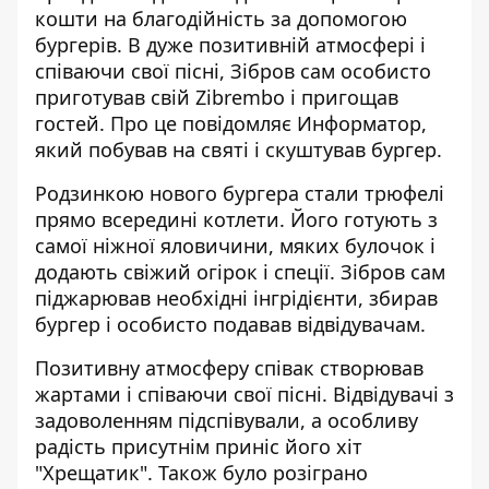
кошти на благодійність за допомогою
бургерів. В дуже позитивній атмосфері і
співаючи свої пісні, Зібров сам особисто
приготував свій Zibrembo і пригощав
гостей. Про це повідомляє
Информатор
,
який побував на святі і скуштував бургер.
Родзинкою нового бургера стали трюфелі
прямо всередині котлети. Його готують з
самої ніжної
яловичини, мяких булочок і
додають свіжий огірок і спеції. Зібров сам
піджарював необхідні інгрідієнти, збирав
бургер і особисто подавав відвідувачам.
Позитивну атмосферу співак створював
жартами і співаючи свої пісні. Відвідувачі з
задоволенням підспівували, а особливу
радість присутнім приніс його хіт
"Хрещатик". Також було розіграно