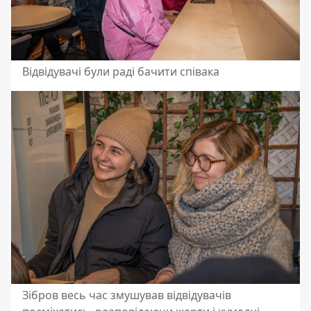
Відвідувачі були раді бачити співака
Зібров весь час змушував відвідувачів