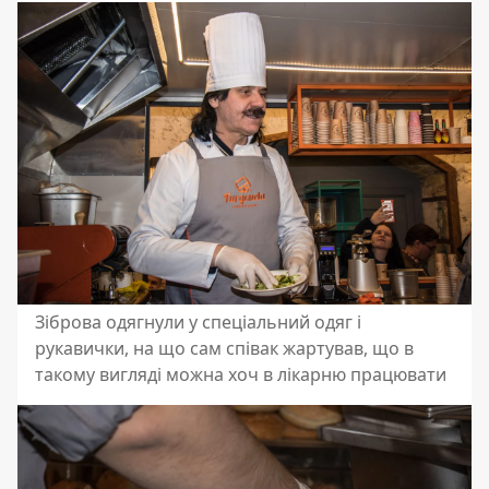
Зіброва одягнули у спеціальний одяг і
рукавички, на що сам співак жартував, що в
такому вигляді можна хоч в лікарню працювати