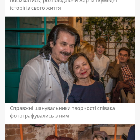
посміхатись, розповідаючи жарти і кумедні
історії із свого життя
Справжні шанувальники творчості співака
фотографувались з ним