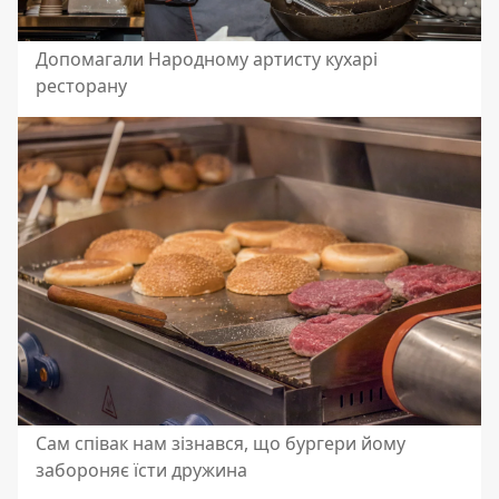
Допомагали Народному артисту кухарі
ресторану
Сам співак нам зізнався, що бургери йому
забороняє їсти дружина