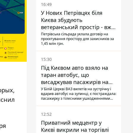
16:49
У Нових Петрівцях біля
Києва збудують
ветеранський простір - вже
знайшли проєктанта
Петрівська сільрада уклала договір на
проєктування простору для захисників за
1,45 млн грн.
15:30
Під Києвом авто взяло на
таран автобус, що
висаджував пасажирів на
зупинці - пасажирка в
орых,
У Білій Церкві ВАЗ вилетів на зустрічну і
вдарив автобус на зупинці, є постраждала:
лікарні
ъяснил
пасажирку з тілесними ушкодженнями
забрали на "швидкій" до лікарні
12:52
Приватний медцентр у
ря
Києві викрили на торгівлі