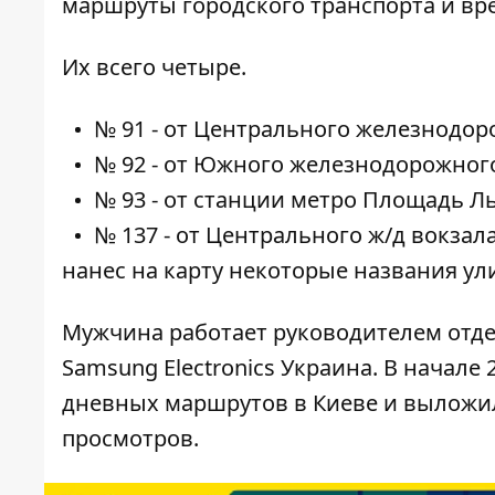
маршруты городского транспорта и вр
Их всего четыре.
№ 91 - от Центрального железнодор
№ 92 - от Южного железнодорожного
№ 93 - от станции метро Площадь Л
№ 137 - от Центрального ж/д вокзал
нанес на карту некоторые названия ул
Мужчина работает руководителем отд
Samsung Electronics Украина. В начале 
дневных маршрутов в Киеве и выложил 
просмотров.