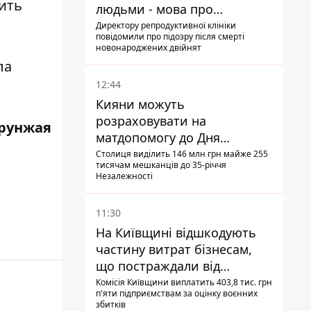
ить
людьми - мова про
сурогатне материнство
Директору репродуктивної клініки
повідомили про підозру після смерті
новонароджених двійнят
ла
12:44
Кияни можуть
розраховувати на
рунжая
матдопомогу до Дня
незалежності - кому її
Столиця виділить 146 млн грн майже 255
тисячам мешканців до 35-річчя
дадуть
Незалежності
11:30
На Київщині відшкодують
частину витрат бізнесам,
що постраждали від
прильотів ракет
Комісія Київщини виплатить 403,8 тис. грн
п'яти підприємствам за оцінку воєнних
збитків