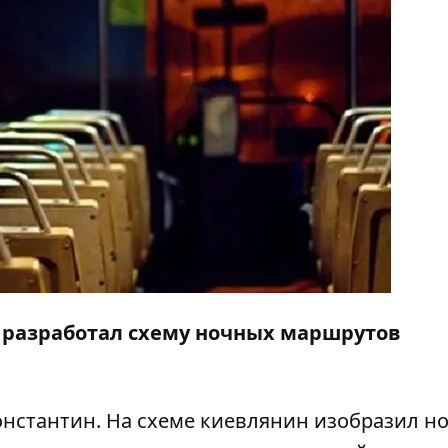
 разработал схему ночных маршрутов
онстантин. На схеме киевлянин изобразил н