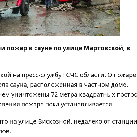
и пожар в сауне по улице Мартовской, в
кой на пресс-службу ГСЧС области. О пожаре
ела сауна, расположенная в частном доме.
гнем уничтожены 72 метра квадратных постр
овения пожара пока устанавливается.
что на улице Вискозной,
недалеко от станци
лов
.