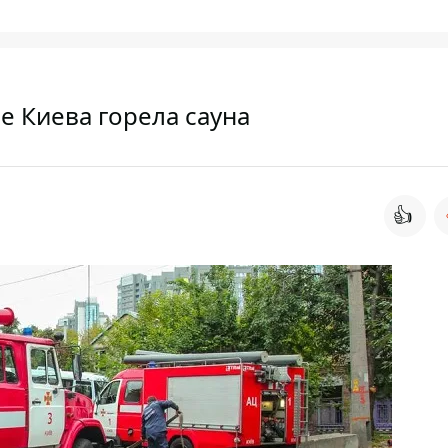
е Киева горела сауна
👍