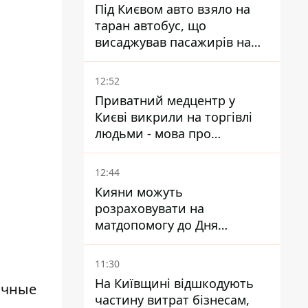
Під Києвом авто взяло на
таран автобус, що
висаджував пасажирів на
зупинці - пасажирка в
лікарні
12:52
Приватний медцентр у
Києві викрили на торгівлі
людьми - мова про
сурогатне материнство
12:44
Кияни можуть
розраховувати на
матдопомогу до Дня
незалежності - кому її
дадуть
11:30
На Київщині відшкодують
очные
частину витрат бізнесам,