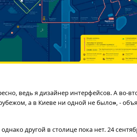
ресно, ведь я дизайнер интерфейсов. А во-вт
убежом, а в Киеве ни одной не было
»
, - об
однако другой в столице пока нет. 24 сентяб