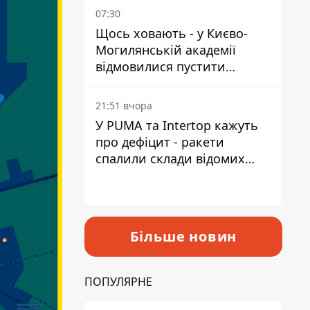
07:30
Щось ховають - у Києво-
Могилянській академії
відмовилися пустити
комісію з охорони пам'яток
на територію
21:51 вчора
У PUMA та Intertop кажуть
про дефіцит - ракети
спалили склади відомих
брендів
Більше новин
ПОПУЛЯРНЕ