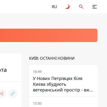
RU
КИЇВ: ОСТАННІ НОВИНИ
рта
16:49
У Нових Петрівцях біля
Києва збудують
ветеранський простір - вже
знайшли проєктанта
15:30