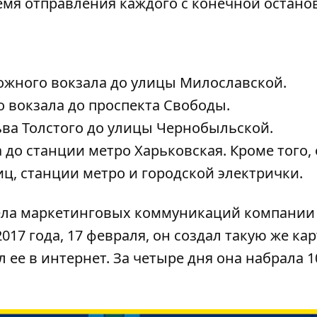
емя отправления каждого с конечной остано
ожного вокзала до улицы Милославской.
 вокзала до проспекта Свободы.
ьва Толстого до улицы Чернобыльской.
а до станции метро Харьковская. Кроме того,
иц, станции метро и городской электрички.
ела маркетинговых коммуникаций компании
2017 года, 17 февраля, он создал такую же кар
ее в интернет. За четыре дня она набрала 1