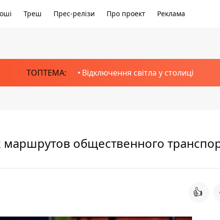
оші
Треш
Прес-релізи
Про проект
Реклама
ТОПТЕМА:
Відключення світла у столиці
х маршрутов общественного транспо
👍