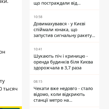
вки.
що постраждали від
прильотів ракет
10:58
Довимахувався - у Києві
спіймали юнака, що
запустив сигнальну ракету,
аби потішити дівчат
10:41
 он
Шукають піч і криницю -
оренда будинків біля Києва
здорожчала в 3,7 раза
ту
08:15
0 тысяч
Чекати вже недовго - стало
відомо, коли відкриють
станції метро на
Виноградарі