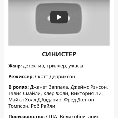
Play
СИНИСТЕР
детектив, триллер, ужасы
Жанр:
Режиссер:
Скотт Дерриксон
В ролях:
Джанет Заппала, Джеймс Рэнсон,
Тэвис Смайли, Клер Фоли, Виктория Ли,
Майкл Холл Д'Аддарио, Фред Долтон
Томпсон, Роб Райли
Производство:
США, Великобритания,