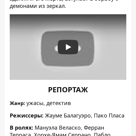
демонами из зеркал.
Play
РЕПОРТАЖ
ужасы, детектив
Жанр:
Режиссеры:
Жауме Балагуэро
,
Пако Пласа
В ролях:
Мануэла Веласко
,
Ферран
Терраса
,
Хорхе-Ямам Серрано
,
Пабло