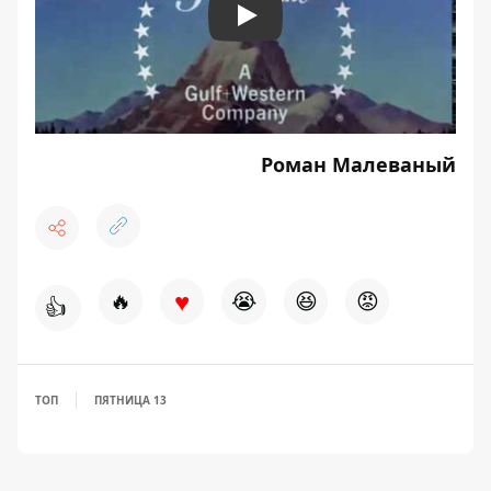
Play
Роман Малеваный
♥
🔥
😭
😆
😡
👍
ТОП
ПЯТНИЦА 13