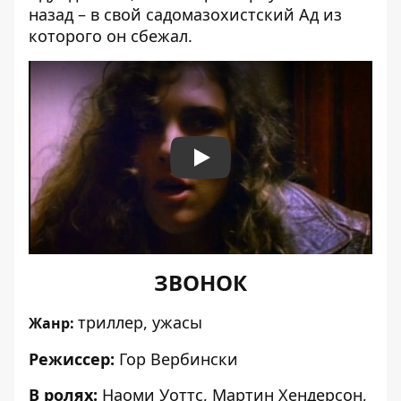
назад – в свой садомазохистский Ад из
которого он сбежал.
Play
ЗВОНОК
триллер, ужасы
Жанр:
Режиссер:
Гор Вербински
В ролях:
Наоми Уоттс, Мартин Хендерсон,