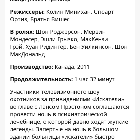
Режиссеры:
Колин Минихан
,
Стюарт
Ортиз
,
Братья Вишес
В ролях:
Шон Роджерсон
,
Мервин
Мондесер
,
Эшли Грызко
,
МакКензи
Грэй
,
Хуан Ридингер
,
Бен Уилкинсон
,
Шон
МакДональд
Производство:
Канада, 2011
Продолжительность:
1 час 32 минут
Участники телевизионного шоу
охотников за привидениями «Искатели»
во главе с Лэнсом Прэстоном соглашаются
провести ночь в психиатрической
лечебнице, о которой давно ходят жуткие
легенды. Запертые на ночь в большом
здании больницы «искатели» быстро