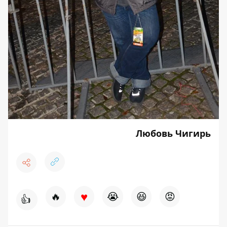
Любовь Чигирь
♥
🔥
😭
😆
😡
👍