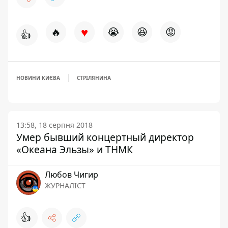
♥
🔥
😭
😆
😡
👍
НОВИНИ КИЄВА
СТРІЛЯНИНА
13:58, 18 серпня 2018
Умер бывший концертный директор
«Океана Эльзы» и ТНМК
Любов Чигир
ЖУРНАЛІСТ
👍