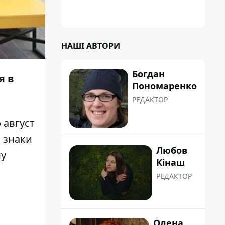
коренева система не витримала, і стовбур
перекрив проїжджу частину вулиці
НАШІ АВТОРИ
Богдан
я в
Пономаренко
РЕДАКТОР
 август
 знаки
Любов
му
Кінаш
РЕДАКТОР
Олена