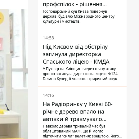
профспілок - рішення
Господарського суду
Господарський суд Києва повернув
державі будівлю Міжнародного центру
культури і мистецтв.
14:58
Під Києвом від обстрілу
загинула директорка
Спаського ліцею - КМДА
У Пухівці на Київщині через нічну атаку
дронів загинула директорка ліцею №124
Галина Кучер, її чоловік і трирічний онук
14:16
На Радіоринку у Києві 60-
річне дерево впало на
автівки й травмувало
людину - подробиці
Навколо дерева тривалий час був
облаштований МАФ, що й могло
підточити "сили" велетня: зрештою, його