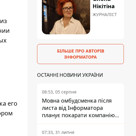
Нікітіна
ЖУРНАЛІСТ
 из
нии
ых
БІЛЬШЕ ПРО АВТОРІВ
ІНФОРМАТОРА
ОСТАННІ НОВИНИ УКРАЇНИ
08:53, 05 серпня
Мовна омбудсменка після
ка его
листа від Інформатора
ором
планує покарати компанію-
підрядника ПриватБанку
07:33, 31 липня