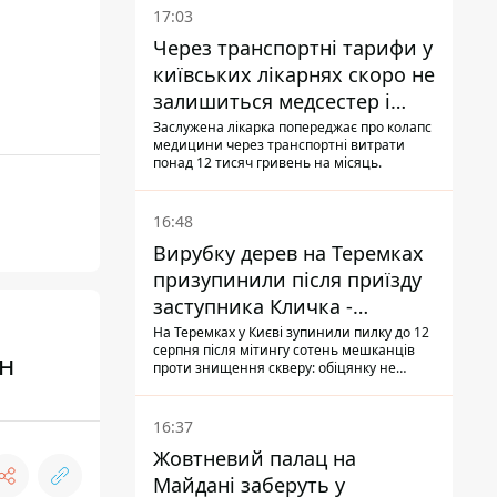
17:03
Через транспортні тарифи у
київських лікарнях скоро не
залишиться медсестер і
санітарок - професор
Заслужена лікарка попереджає про колапс
медицини через транспортні витрати
Голубовська
понад 12 тисяч гривень на місяць.
16:48
Вирубку дерев на Теремках
призупинили після приїзду
заступника Кличка -
почався діалог
На Теремках у Києві зупинили пилку до 12
серпня після мітингу сотень мешканців
н
проти знищення скверу: обіцянку не
поновлювати роботи дав особисто
заступник Кличка, Петро Пантелеєв, що
прибув налагодити комунікацію
16:37
Жовтневий палац на
Майдані заберуть у