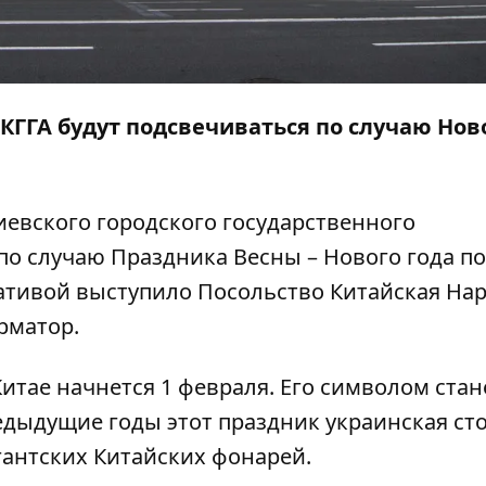
 КГГА будут подсвечиваться по случаю Нов
 Киевского городского государственного
по случаю Праздника Весны – Нового года по
ативой выступило Посольство Китайская На
рматор
.
 Китае начнется 1 февраля. Его символом стан
едыдущие годы этот праздник украинская ст
антских Китайских фонарей.