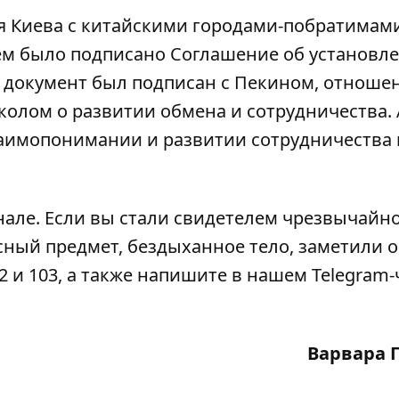
я Киева с китайскими городами-побратимам
анем было подписано Соглашение об установл
же документ был подписан с Пекином, отноше
олом о развитии обмена и сотрудничества. 
аимопонимании и развитии сотрудничества 
нале
. Если вы стали свидетелем чрезвычайн
сный предмет, бездыханное тело, заметили 
2 и 103, а также напишите в нашем Telegram-
Варвара 