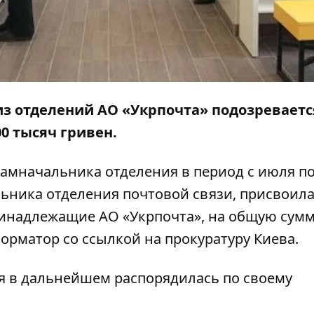
из отделений АО «Укрпочта» подозреваетс
0 тысяч гривен.
амначальника отделения в период с июля по
льника отделения почтовой связи, присвоила
ринадлежащие АО «Укрпочта», на общую сум
орматор
со ссылкой на прокуратуру Киева.
 в дальнейшем распорядилась по своему