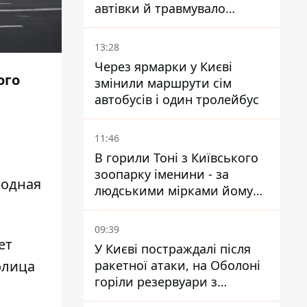
автівки й травмувало
людину - подробиці
13:28
Через ярмарки у Києві
ого
змінили маршрути сім
автобусів і один тролейбус
11:46
В горили Тоні з Київського
зоопарку іменини - за
родная
людськими мірками йому
вже понад 90 років
09:39
ет
У Києві постраждалі після
ракетної атаки, на Оболоні
олица
горіли резервуари з
паливом