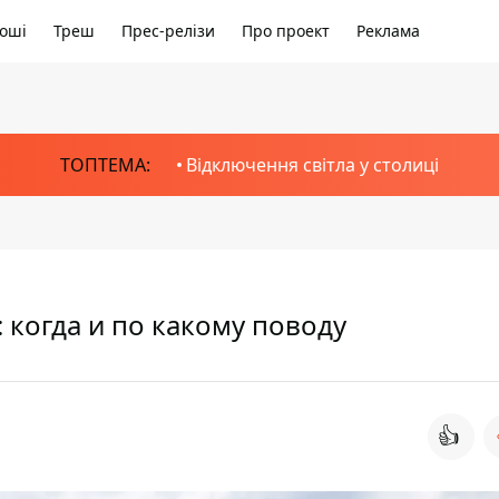
оші
Треш
Прес-релізи
Про проект
Реклама
ТОПТЕМА:
Відключення світла у столиці
 когда и по какому поводу
👍