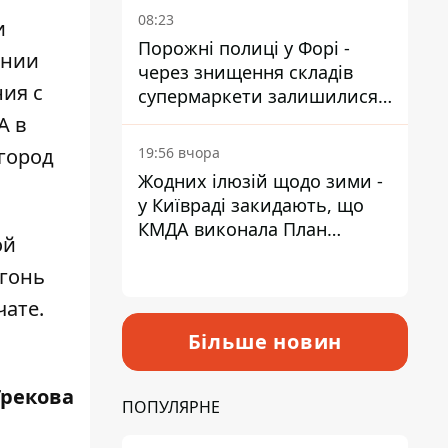
08:23
и
Порожні полиці у Форі -
ении
через знищення складів
ния с
супермаркети залишилися
без асортименту
А в
19:56 вчора
город
Жодних ілюзій щодо зими -
у Київраді закидають, що
КМДА виконала План
ой
стійкості на 20%
огонь
чате.
Більше новин
Грекова
ПОПУЛЯРНЕ