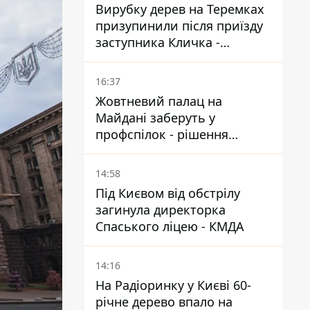
Вирубку дерев на Теремках
призупинили після приїзду
заступника Кличка -
почався діалог
16:37
Жовтневий палац на
Майдані заберуть у
профспілок - рішення
Господарського суду
14:58
Під Києвом від обстрілу
загинула директорка
Спаського ліцею - КМДА
14:16
На Радіоринку у Києві 60-
річне дерево впало на