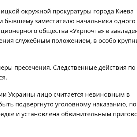
ницкой окружной прокуратуры города Киева
ии бывшему заместителю начальника одного
кционерного общества «Укрпочта» в завладе
ения служебным положением, в особо крупн
меры пресечения. Следственные действия по
ся.
уции Украины лицо считается невиновным в
быть подвергнуто уголовному наказанию, по
рядке и установлена ​​обвинительным пригов