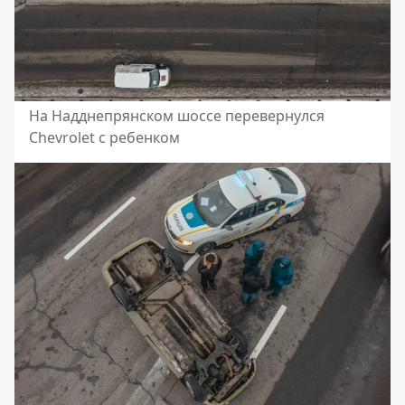
На Надднепрянском шоссе перевернулся
Chevrolet с ребенком