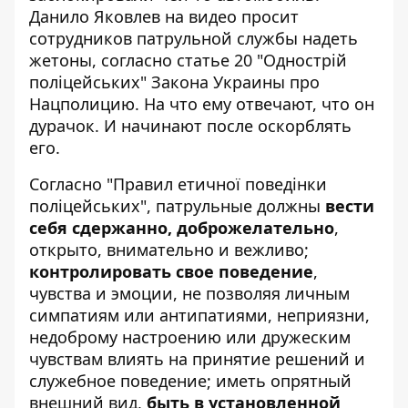
Данило Яковлев на видео просит
сотрудников патрульной службы надеть
жетоны, согласно статье 20 "Однострій
поліцейських" Закона Украины про
Нацполицию. На что ему отвечают, что он
дурачок. И начинают после оскорблять
его.
Согласно "
Правил
етичної поведінки
поліцейських", патрульные должны
вести
себя сдержанно, доброжелательно
,
открыто, внимательно и вежливо;
контролировать свое поведение
,
чувства и эмоции, не позволяя личным
симпатиям или антипатиями, неприязни,
недоброму настроению или дружеским
чувствам влиять на принятие решений и
служебное поведение; иметь опрятный
внешний вид,
быть в установленной