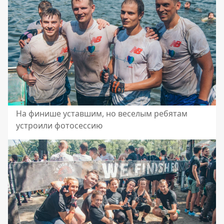
На финише уставшим, но веселым ребятам
устроили фотосессию