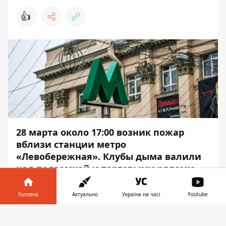
👍
28 марта около 17:00
возник пожар
вблизи станции метро
«Левобережная»
. Клубы дыма валили
над подземкой и торговыми рядами.
Вход и выход были перекрыты, но
сейчас уже открыты.
Головна
Актуально
Україна на часі
Youtube
Загорелся магазин дешевых товаров
Інформатор у
Завантажити
«Червоний маркет», который находится