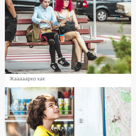
Жааааарко как