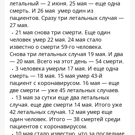
летальный
— 2 июня. 25 мая — еще
одна
смерть
. И 26 мая
умер один из
пациентов
. Сразу
три летальных случая
—
27 мая.
21 мая
снова три смерти
. Еще один
человек
умер 22 мая
. 24 мая стало
известно о
смерти 59-го человека
.
Снова
три летальных случая
19 мая. И два
—
20 мая
. Всего на этот день — 54 смерти.
3 человека
умерли 17 мая
. И еще
одна
смерть
— 18 мая. 15 мая умер
43-й
пациент
с коронавирусом. 16 мая — еще
две смерти — уже
45 летальных случаев
.
13 мая за сутки еще
два летальных
случая
. еще
две смерти 14 мая
. Итого уже
42 летальных случая. 12 мая умер еще
один человек. Итого —
38 смертей среди
пациентов
с коронавирусом.
10 мая стало известно, что за последние