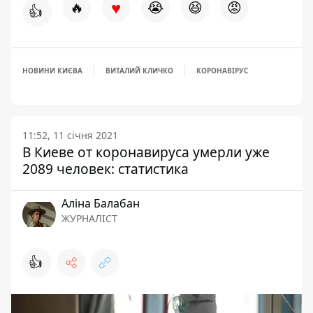
♥
🔥
😭
😆
😡
👍
НОВИНИ КИЄВА
ВИТАЛИЙ КЛИЧКО
КОРОНАВІРУС
11:52, 11 січня 2021
В Киеве от коронавируса умерли уже
2089 человек: статистика
Аліна Балабан
ЖУРНАЛІСТ
👍