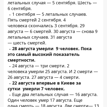
летальных случая —
5 сентября.
Шесть
—
6 сентября.
1 сентября —
5 летальных случаев
.
Пять
смертей
2 сентября. 4
человека
скончались
3 сентября. 29
августа —
6 смертей
. 30 августа —
снова 9
летальных случаев
. 31 августа
—
шесть
смертей.
28 августа
умерли 9 человек
. Пока
это самый высокий показатель
смертности.
24 августа —
три смерти
. 2
человека
умерли 25 августа
. И
2 смерти
—
26 августа. 27 августа —
4 смерти
.
22 августа впервые в Киеве за
сутки
умерли 7 человек
.
Еще
два летальных
случая — 16 августа.
Один человек
умер
17 августа. Еще
одна
смерть
— 18 августа. Две
смерти
— 13