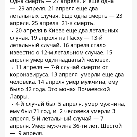
Одна
смерть
— 27 апреля. И еще одна
—
29 апреля
. 21 апреля еще
два
летальных случая
. Еще одна смерть —
23
апреля
. 25 апреля
21-я смерть
.
20 апреля в Киеве еще
два летальных
случая
. 19 апреля на Пасху —
13-й
летальный случай
. 16 апреля стало
известно о
12-м летальном случае
. 15
апреля
умер одиннадцатый
человек.
11 апреля —
7-й случай смерти от
коронавируса
. 13 апреля
умерли еще два
человека
. 14 апреля умер мужчина, ему
было 42 года.
Это монах Почаевской
Лавры
.
4-й случай был 5 апреля,
умер мужчина
,
ему был 71 год, и
2 человека умерли 3
апреля
. 5-й летальный случай — 7
апреля.
Умер мужчина 36-ти лет
. Шестой
—
9 апреля
.