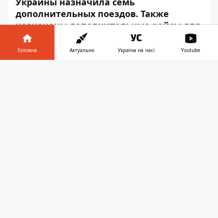
Украины назначила семь
дополнительных поездов. Также
назначены дополнительные рейсы для
графиковых поездов.
Головна
Актуально
Україна на часі
Youtube
Всего в течение выходных дней, с 28 июня
по 1 июля, будет дополнительных 44
Інформатор у
Завантажити
рейса. Об этом сообщает
Информатор
со
телефоні
👉
ссылкой на релиз «железки».
Список всех изменений:
Поезд
Киев – Львов
будет курсировать 28
июня и 1 июля. Отправление из Киева в
08:03, прибытие во Львов в 17:55. В
обратном направлении поезд будет
отправляться в эти же даты в 11:58 и
прибывать в столицу в 21:46.
Поезд
Киев – Ковель
отправится в рейсы