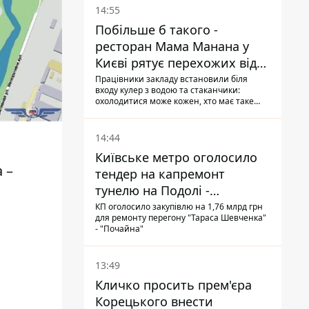
14:55
Побільше б такого -
ресторан Мама Манана у
Києві рятує перехожих від
спеки
Працівники закладу встановили біля
входу кулер з водою та стаканчики:
охолодитися може кожен, хто має таке
бажання
14:44
Київське метро оголосило
 –
тендер на капремонт
тунелю на Подолі -
триватиме майже два роки
КП оголосило закупівлю на 1,76 млрд грн
для ремонту перегону "Тараса Шевченка"
- "Почайна"
13:49
Кличко просить прем'єра
Корецького внести