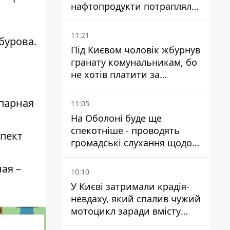
нафтопродукти потрапляли
до озер
11:21
бурова.
Під Києвом чоловік жбурнув
гранату комунальникам, бо
не хотів платити за
квитанціями
(парная
11:05
На Оболоні буде ще
спекотніше - проводять
спект
громадські слухання щодо
храму УГКЦ на Північній
ая –
10:10
У Києві затримали крадія-
невдаху, який спалив чужий
мотоцикл заради вмісту
багажника