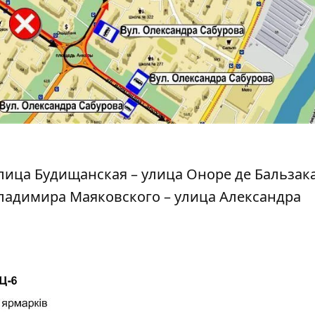
улица Будищанская – улица Оноре де Бальзака
ладимира Маяковского – улица Александра