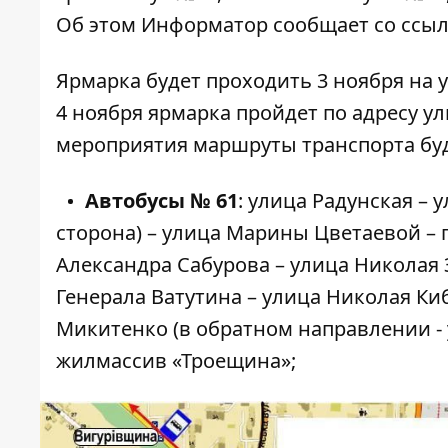
Об этом
Информатор
сообщает со ссылк
Ярмарка будет проходить 3 ноября на у
4 ноября ярмарка пройдет по адресу ули
мероприятия маршруты транспорта бу
Автобусы № 61
: улица Радунская – 
сторона) – улица Марины Цветаевой – 
Александра Сабурова – улица Николая 
Генерала Ватутина – улица Николая Ки
Микитенко (в обратном направлении - 
жилмассив «Троещина»;