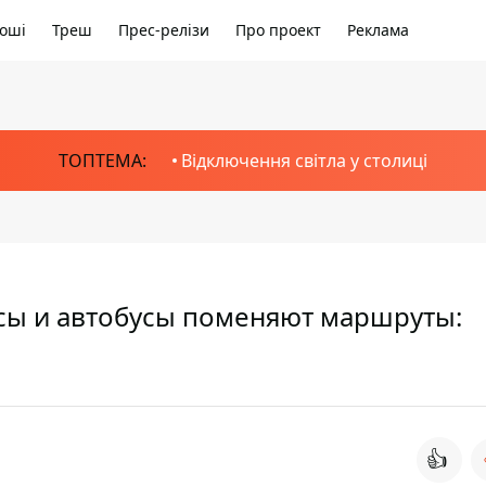
оші
Треш
Прес-релізи
Про проект
Реклама
ТОПТЕМА:
Відключення світла у столиці
сы и автобусы поменяют маршруты:
👍