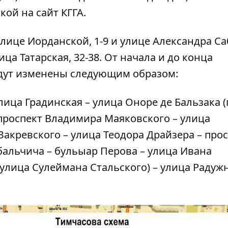
ой на сайт КГГА.
лице Иорданской, 1-9 и улице Александра Са
ца Татарская, 32-38. От начала и до конца
дут изменены следующим образом:
улица Градинская – улица Оноре де Бальзака 
проспект Владимира Маяковского – улица
Закревского – улица Теодора Драйзера – про
бальчича – бульыар Перова – улица Ивана
улица Сулеймана Стальского) – улица Радужн