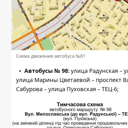
Схема движения автобуса №61
Автобусы № 98
: улица Радунская – 
улица Марины Цветаевой – проспект В
Сабурова – улица Пуховская – ТЕЦ-6;