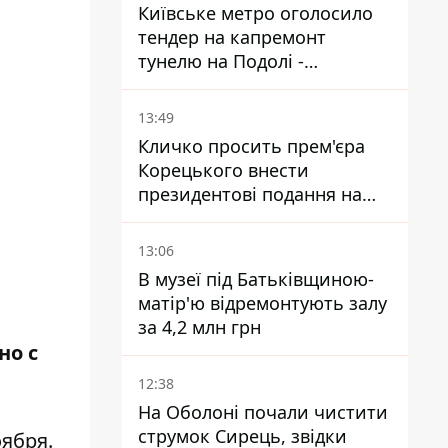
Київське метро оголосило
тендер на капремонт
тунелю на Подолі -
триватиме майже два роки
13:49
Кличко просить прем'єра
Корецького внести
президентові подання на
звільнення володаря
Троєщини Бахматова
13:06
В музеї під Батьківщиною-
матір'ю відремонтують залу
за 4,2 млн грн
но с
12:38
На Оболоні почали чистити
струмок Сирець, звідки
оября.