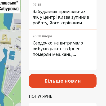
07:15
Забудовник преміальних
ЖК у центрі Києва зупинив
роботу, його керівники
втекли з України - Bihus.info
20:38 вчора
Сердечко не витримало
вибухів ракет - в Ірпені
померли мешканці
притулку для собак з
інвалідністю
Більше новин
ПОПУЛЯРНЕ