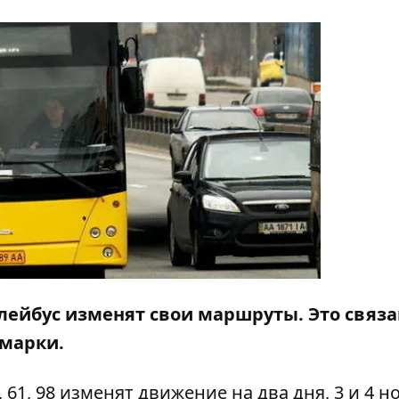
ллейбус изменят свои маршруты. Это связа
рмарки
.
61, 98 изменят движение на два дня, 3 и 4 н