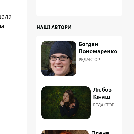
шала
ом
НАШІ АВТОРИ
Богдан
Пономаренко
РЕДАКТОР
Любов
Кінаш
РЕДАКТОР
Олена