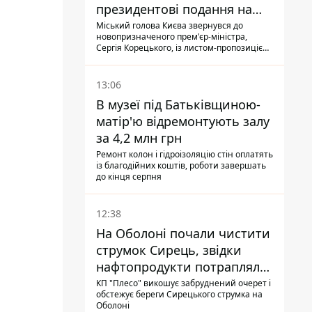
президентові подання на
звільнення володаря
Міський голова Києва звернувся до
новопризначеного прем'єр-міністра,
Троєщини Бахматова
Сергія Корецького, із листом-пропозицією
щодо звільнення голови Деснянської РДА
Максима Бахматова
13:06
В музеї під Батьківщиною-
матір'ю відремонтують залу
за 4,2 млн грн
Ремонт колон і гідроізоляцію стін оплатять
із благодійних коштів, роботи завершать
до кінця серпня
12:38
На Оболоні почали чистити
струмок Сирець, звідки
нафтопродукти потрапляли
до озер
КП "Плесо" викошує забруднений очерет і
обстежує береги Сирецького струмка на
Оболоні