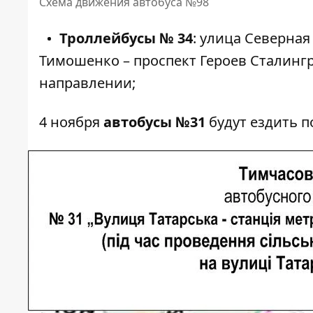
Схема движения автобуса №98
Троллейбусы № 34
: улица Северная
Тимошенко – проспект Героев Сталингр
направлении;
4 ноября
автобусы №31
будут ездить 