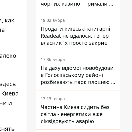
чорних казино - тримали 39
закладів
, как
18:02 вчора
Продати київські книгарні
на
Readeat не вдалося, тепер
власник їх просто закриє
далеко
17:36 вчора
и
На даху відомої новобудови
в Голосіївському районі
розбивають парк площею в
здесь
гектар
 Киева
17:15 вчора
ни и
Частина Києва сидить без
світла - енергетики вже
ліквідовують аварію
снять