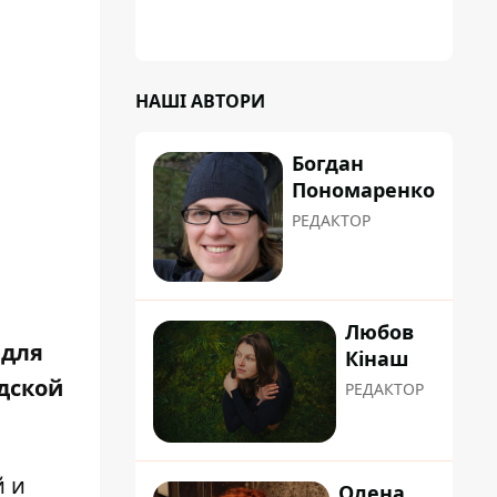
НАШІ АВТОРИ
Богдан
Пономаренко
РЕДАКТОР
Любов
 для
Кінаш
дской
РЕДАКТОР
й и
Олена