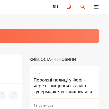
RU
КИЇВ: ОСТАННІ НОВИНИ
08:23
Порожні полиці у Форі -
через знищення складів
супермаркети залишилися
без асортименту
19:56 вчора