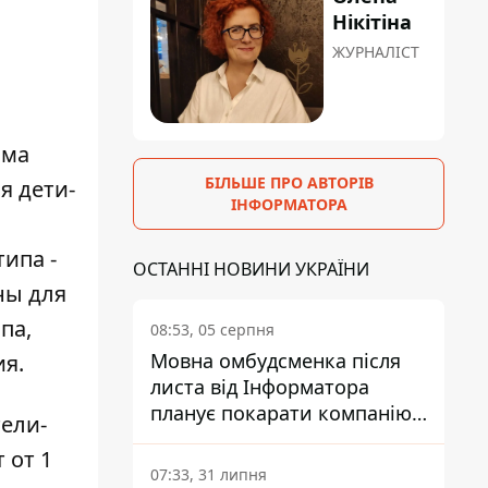
Нікітіна
ЖУРНАЛІСТ
ома
БІЛЬШЕ ПРО АВТОРІВ
я дети-
ІНФОРМАТОРА
ипа -
ОСТАННІ НОВИНИ УКРАЇНИ
ны для
па,
08:53, 05 серпня
Мовна омбудсменка після
ия.
листа від Інформатора
планує покарати компанію-
ели-
підрядника ПриватБанку
 от 1
07:33, 31 липня