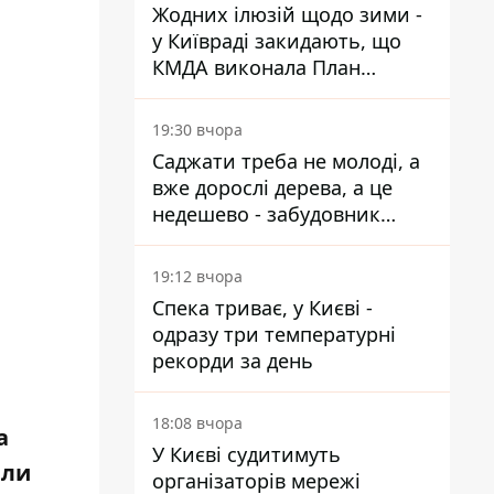
Жодних ілюзій щодо зими -
у Київраді закидають, що
КМДА виконала План
стійкості на 20%
19:30 вчора
Саджати треба не молоді, а
вже дорослі дерева, а це
недешево - забудовник
Ніконов
19:12 вчора
Спека триває, у Києві -
одразу три температурні
рекорди за день
18:08 вчора
а
У Києві судитимуть
ели
організаторів мережі