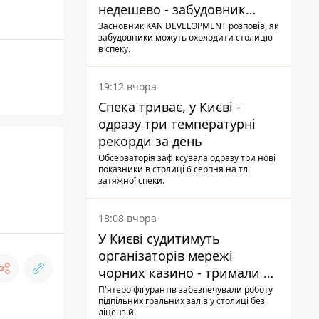
недешево - забудовник
Ніконов
Засновник KAN DEVELOPMENT розповів, як
забудовники можуть охолодити столицю
в спеку.
19:12 вчора
Спека триває, у Києві -
одразу три температурні
рекорди за день
Обсерваторія зафіксувала одразу три нові
показники в столиці 6 серпня на тлі
затяжної спеки.
18:08 вчора
У Києві судитимуть
організаторів мережі
чорних казино - тримали 39
закладів
П'ятеро фігурантів забезпечували роботу
підпільних гральних залів у столиці без
ліцензій.