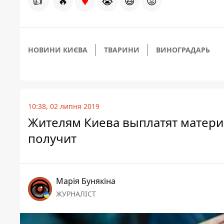
♥
👍
🔥
😭
😆
😡
НОВИНИ КИЄВА
ТВАРИНИ
ВИНОГРАДАРЬ
10:38, 02 липня 2019
Жителям Киева выплатят матери
получит
Марія Бунякіна
ЖУРНАЛІСТ