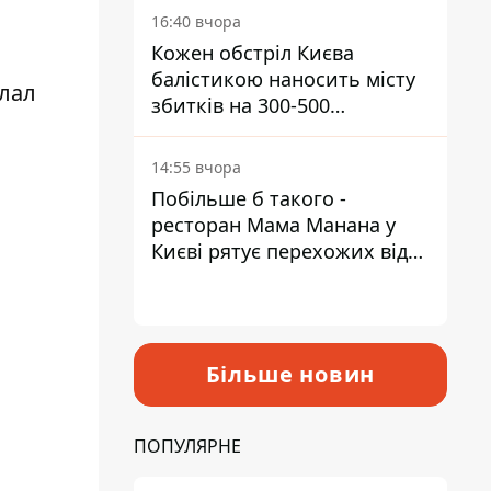
16:40 вчора
Кожен обстріл Києва
балістикою наносить місту
елал
збитків на 300-500
мільйонів - Петро
Пантелеєв
14:55 вчора
Побільше б такого -
ресторан Мама Манана у
Києві рятує перехожих від
спеки
Більше новин
ПОПУЛЯРНЕ