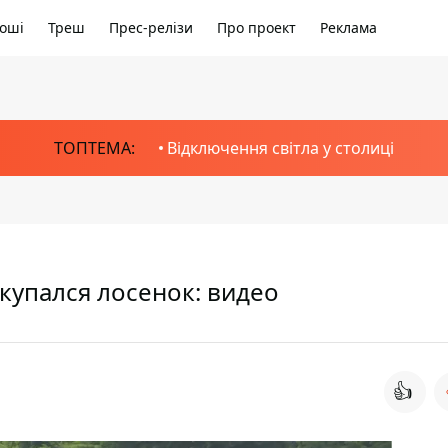
оші
Треш
Прес-релізи
Про проект
Реклама
ТОПТЕМА:
Відключення світла у столиці
 купался лосенок: видео
👍