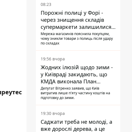
08:23
Порожні полиці у Форі -
через знищення складів
супермаркети залишилися
без асортименту
Мережа магазинів пояснила покупцям,
чому зникли товари з полиць після удару
по складах
19:56 вчора
Жодних ілюзій щодо зими -
у Київраді закидають, що
КМДА виконала План
стійкості на 20%
Депутат Вітренко заявив, що Київ
преутес
витратив лише п'яту частину коштів на
підготовку до зими.
19:30 вчора
Саджати треба не молоді, а
вже дорослі дерева, а це