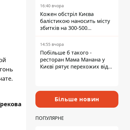
16:40 вчора
Кожен обстріл Києва
балістикою наносить місту
збитків на 300-500
мільйонів - Петро
Пантелеєв
14:55 вчора
Побільше б такого -
ой
ресторан Мама Манана у
Києві рятує перехожих від
огонь
спеки
чате.
Більше новин
Грекова
ПОПУЛЯРНЕ