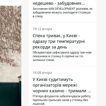
недешево - забудовник
Ніконов
Засновник KAN DEVELOPMENT розповів, як
забудовники можуть охолодити столицю
в спеку.
19:12 вчора
Спека триває, у Києві -
одразу три температурні
рекорди за день
Обсерваторія зафіксувала одразу три нові
показники в столиці 6 серпня на тлі
затяжної спеки.
18:08 вчора
У Києві судитимуть
організаторів мережі
чорних казино - тримали 39
закладів
П'ятеро фігурантів забезпечували роботу
підпільних гральних залів у столиці без
ліцензій.