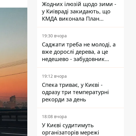
Жодних ілюзій щодо зими -
у Київраді закидають, що
КМДА виконала План
стійкості на 20%
19:30 вчора
Саджати треба не молоді, а
вже дорослі дерева, а це
недешево - забудовник
Ніконов
19:12 вчора
Спека триває, у Києві -
одразу три температурні
рекорди за день
18:08 вчора
У Києві судитимуть
організаторів мережі