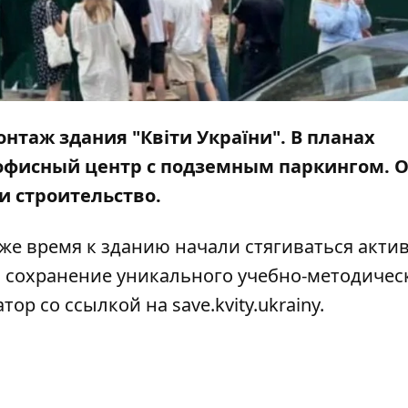
нтаж здания "Квіти України". В планах
 офисный центр с подземным паркингом. 
и строительство.
 же время к зданию начали стягиваться акти
а сохранение уникального учебно-методичес
атор
со ссылкой на
save.kvity.ukrainy
.