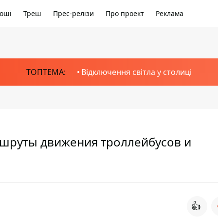
оші
Треш
Прес-релізи
Про проект
Реклама
ТОПТЕМА:
Відключення світла у столиці
ршруты движения троллейбусов и
👍