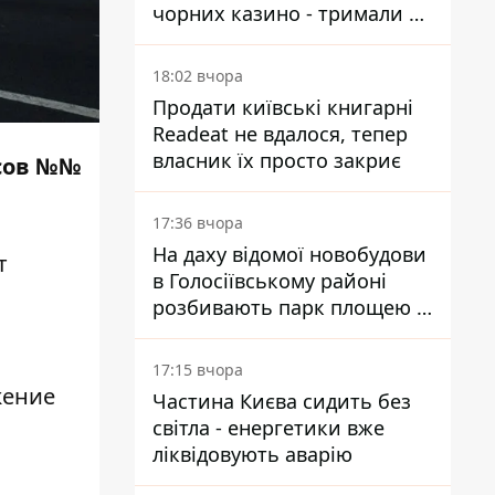
чорних казино - тримали 39
закладів
18:02 вчора
Продати київські книгарні
Readeat не вдалося, тепер
власник їх просто закриє
усов №№
17:36 вчора
На даху відомої новобудови
т
в Голосіївському районі
розбивають парк площею в
гектар
17:15 вчора
ижение
Частина Києва сидить без
світла - енергетики вже
ліквідовують аварію