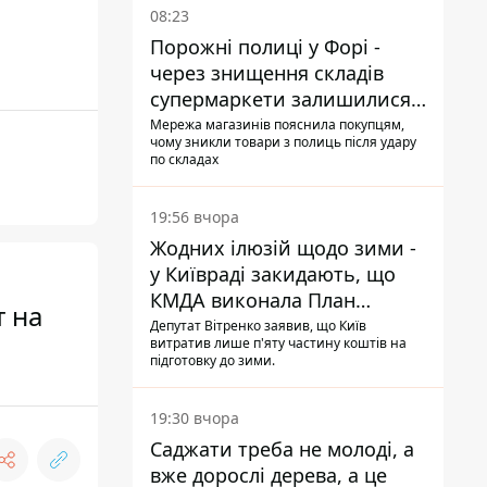
08:23
Порожні полиці у Форі -
через знищення складів
супермаркети залишилися
без асортименту
Мережа магазинів пояснила покупцям,
чому зникли товари з полиць після удару
по складах
19:56 вчора
Жодних ілюзій щодо зими -
у Київраді закидають, що
КМДА виконала План
т на
стійкості на 20%
Депутат Вітренко заявив, що Київ
витратив лише п'яту частину коштів на
підготовку до зими.
19:30 вчора
Саджати треба не молоді, а
вже дорослі дерева, а це