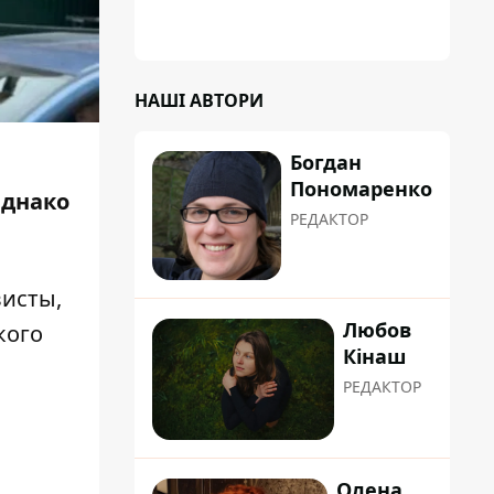
НАШІ АВТОРИ
Богдан
Пономаренко
Однако
РЕДАКТОР
висты,
Любов
кого
Кінаш
РЕДАКТОР
Олена