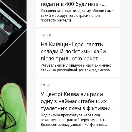
подати в 400 будинків -
депутатка Київради
Ковалевська пояснила, чому обрали саме
такий маршрут теплотраси попри
протести жителів.
19:15
На Київщині досі гасять
склади й логістичні хаби
після прильотів ракет -
ДСНС
Рятувальники ліквідують наслідки нічної
атаки на розподільчі центри під Києвом
17:41
У центрі Києва викрили
одну з наймасштабніших
туалетних схем з фіктивним
будинком
Подільська прокуратура через суд
оскаржує реєстрацію "нерухомості" на
Вознесенському узвозі, якої фізично
ніколи не існувало: під неї, ймовірно,