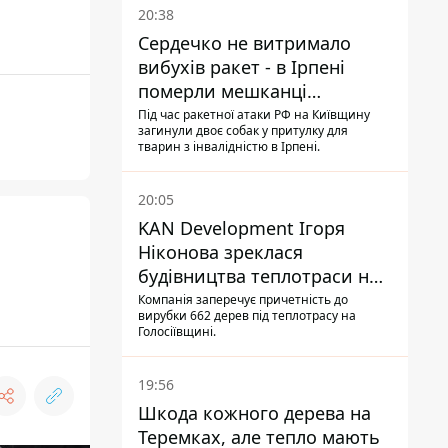
20:38
Сердечко не витримало
вибухів ракет - в Ірпені
померли мешканці
притулку для собак з
Під час ракетної атаки РФ на Київщину
загинули двоє собак у притулку для
інвалідністю
тварин з інвалідністю в Ірпені.
20:05
KAN Development Ігоря
Ніконова зреклася
будівництва теплотраси на
Теремках
Компанія заперечує причетність до
вирубки 662 дерев під теплотрасу на
Голосіївщині.
19:56
Шкода кожного дерева на
Теремках, але тепло мають