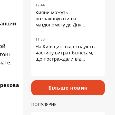
12:44
Кияни можуть
розраховувати на
танции
матдопомогу до Дня
незалежності - кому її
дадуть
11:30
ой
На Київщині відшкодують
частину витрат бізнесам,
огонь
що постраждали від
чате.
прильотів ракет
Грекова
Більше новин
ПОПУЛЯРНЕ