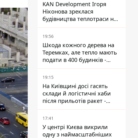
KAN Development Ігоря
Ніконова зреклася
будівництва теплотраси на
Теремках
19:56
Шкода кожного дерева на
Теремках, але тепло мають
подати в 400 будинків -
депутатка Київради
19:15
На Київщині досі гасять
склади й логістичні хаби
після прильотів ракет -
ДСНС
17:41
У центрі Києва викрили
одну з наймасштабніших