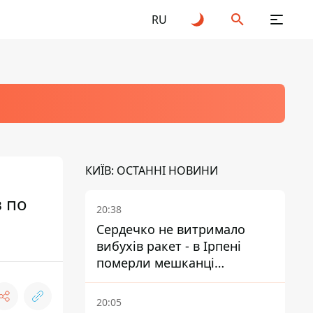
RU
КИЇВ: ОСТАННІ НОВИНИ
 по
20:38
Сердечко не витримало
вибухів ракет - в Ірпені
померли мешканці
притулку для собак з
інвалідністю
20:05