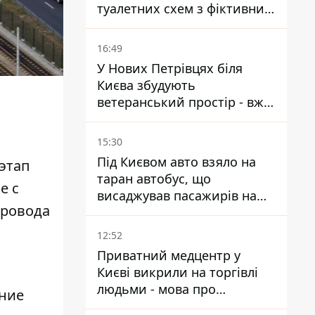
туалетних схем з фіктивним
будинком
16:49
У Нових Петрівцях біля
Києва збудують
ветеранський простір - вже
знайшли проєктанта
15:30
Під Києвом авто взяло на
этап
таран автобус, що
е с
висаджував пасажирів на
провода
зупинці - пасажирка в
лікарні
12:52
Приватний медцентр у
Києві викрили на торгівлі
людьми - мова про
ение
сурогатне материнство