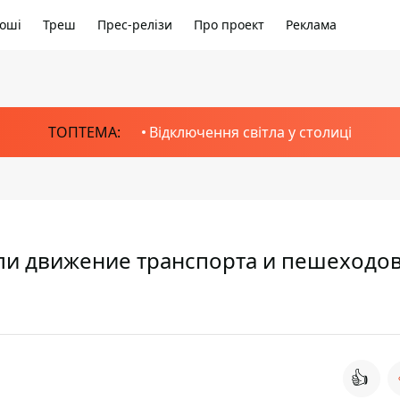
оші
Треш
Прес-релізи
Про проект
Реклама
ТОПТЕМА:
Відключення світла у столиці
или движение транспорта и пешеходов
👍