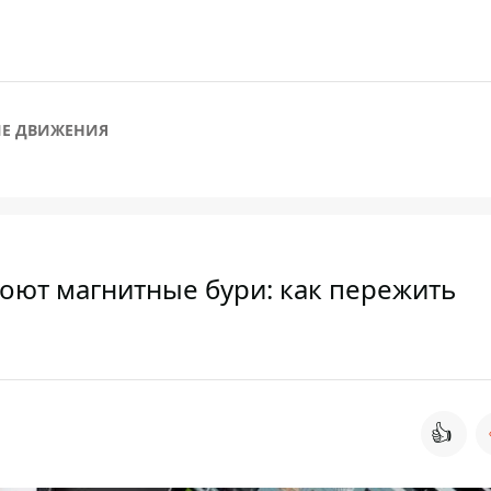
Е ДВИЖЕНИЯ
роют магнитные бури: как пережить
👍