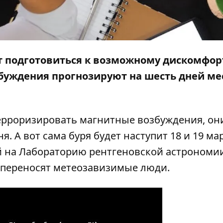
 подготовиться к возможному дискомфор
буждения прогнозируют на шесть дней мес
терроризировать магнитные возбуждения, он
. А вот сама буря будет наступит 18 и 19 ма
й на
Лабораторию рентгеновской астрономи
о переносят метеозавизимые люди.