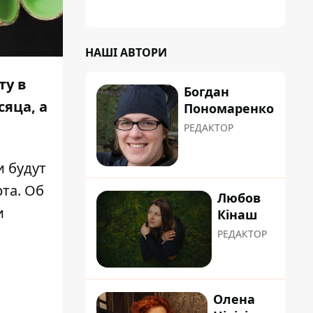
планували пізніше отримати "в
обслуговування" земельну ділянку
НАШІ АВТОРИ
ту в
Богдан
яца, а
Пономаренко
РЕДАКТОР
и будут
рта. Об
Любов
и
Кінаш
РЕДАКТОР
Олена