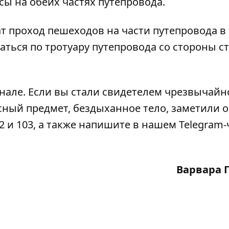
сы на обеих частях путепровода.
ат проход пешеходов на части путепровода в
аться по тротуару путепровода со стороны с
анале
. Если вы стали свидетелем чрезвычайн
сный предмет, бездыханное тело, заметили 
2 и 103, а также напишите в нашем Telegram-
Варвара 