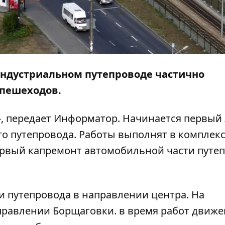
а Индустриальном путепроводе частично
 пешеходов.
, передает
Информатор
. Начинается первый 
о путепровода. Работы выполнят в комплекс
ервый капремонт автомобильной части путе
и путепровода в направлении центра. На
аправлении Борщаговки. в время работ движ