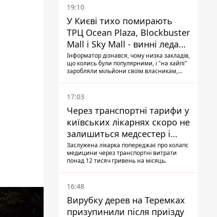
19:10
У Києві тихо помирають
ТРЦ Ocean Plaza, Blockbuster
Mall і Sky Mall - винні ледачі
менеджери й канібалізм
Інформатор дізнався, чому низка закладів,
що колись були популярними, і "на хайпі"
заробляли мільйони своїм власникам,
почали тихо помирати: з них з'їжджають
магазини-орендарі, їхні торговельні
галереї виглядають сумно, завішані
17:03
плакатиками про знижки "до 70%" і
Через транспортні тарифи у
"остаточний розпродаж"
київських лікарнях скоро не
залишиться медсестер і
санітарок - професор
Заслужена лікарка попереджає про колапс
медицини через транспортні витрати
Голубовська
понад 12 тисяч гривень на місяць.
16:48
Вирубку дерев на Теремках
призупинили після приїзду