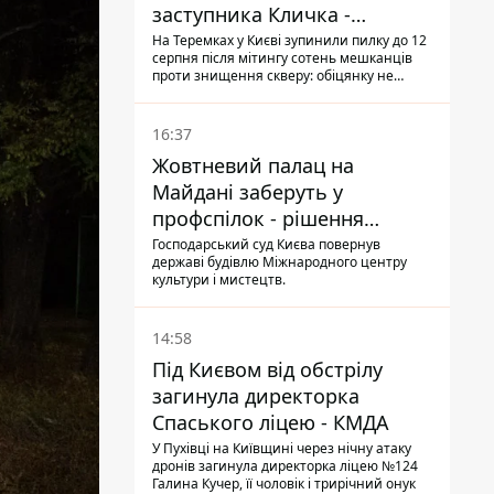
заступника Кличка -
почався діалог
На Теремках у Києві зупинили пилку до 12
серпня після мітингу сотень мешканців
проти знищення скверу: обіцянку не
поновлювати роботи дав особисто
заступник Кличка, Петро Пантелеєв, що
прибув налагодити комунікацію
16:37
Жовтневий палац на
Майдані заберуть у
профспілок - рішення
Господарського суду
Господарський суд Києва повернув
державі будівлю Міжнародного центру
культури і мистецтв.
14:58
Під Києвом від обстрілу
загинула директорка
Спаського ліцею - КМДА
У Пухівці на Київщині через нічну атаку
дронів загинула директорка ліцею №124
Галина Кучер, її чоловік і трирічний онук