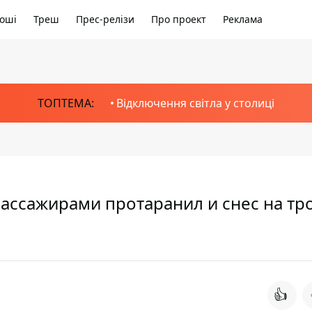
оші
Треш
Прес-релізи
Про проект
Реклама
ТОПТЕМА:
Відключення світла у столиці
пассажирами протаранил и снес на тр
👍