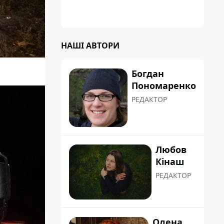
НАШІ АВТОРИ
Богдан
Пономаренко
РЕДАКТОР
Любов
Кінаш
РЕДАКТОР
Олена