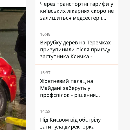
Через транспортні тарифи у
київських лікарнях скоро не
залишиться медсестер і
санітарок - професор
Голубовська
16:48
Вирубку дерев на Теремках
призупинили після приїзду
заступника Кличка -
почався діалог
16:37
Жовтневий палац на
Майдані заберуть у
профспілок - рішення
Господарського суду
14:58
Під Києвом від обстрілу
загинула директорка