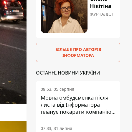
Нікітіна
ЖУРНАЛІСТ
БІЛЬШЕ ПРО АВТОРІВ
ІНФОРМАТОРА
ОСТАННІ НОВИНИ УКРАЇНИ
08:53, 05 серпня
Мовна омбудсменка після
листа від Інформатора
планує покарати компанію-
підрядника ПриватБанку
07:33, 31 липня