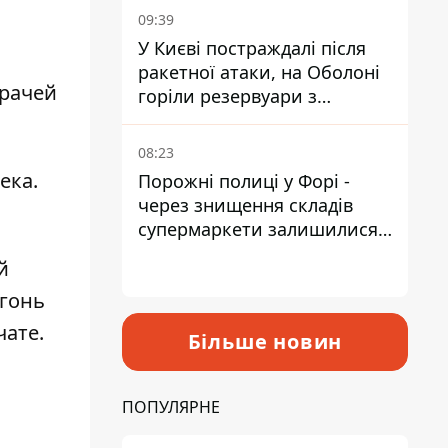
09:39
У Києві постраждалі після
ракетної атаки, на Оболоні
врачей
горіли резервуари з
паливом
08:23
века
.
Порожні полиці у Форі -
через знищення складів
супермаркети залишилися
без асортименту
й
огонь
чате.
Більше новин
ПОПУЛЯРНЕ