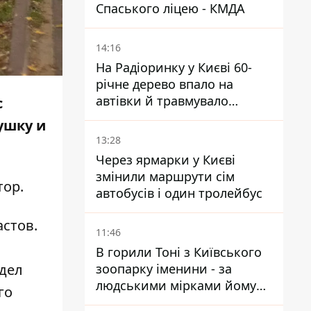
Спаського ліцею - КМДА
14:16
На Радіоринку у Києві 60-
річне дерево впало на
автівки й травмувало
с
людину - подробиці
ушку и
13:28
Через ярмарки у Києві
змінили маршрути сім
тор
.
автобусів і один тролейбус
стов.
11:46
В горили Тоні з Київського
зоопарку іменини - за
идел
людськими мірками йому
го
вже понад 90 років