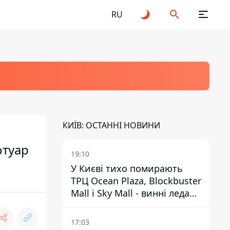
RU
КИЇВ: ОСТАННІ НОВИНИ
отуар
19:10
У Києві тихо помирають
ТРЦ Ocean Plaza, Blockbuster
Mall і Sky Mall - винні ледачі
менеджери й канібалізм
17:03