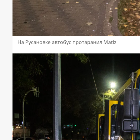
На Русановке автобус протаранил Matiz