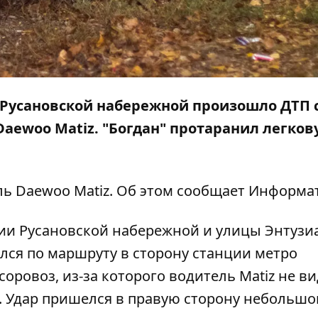
а Русановской набережной произошло ДТП 
aewoo Matiz. "Богдан" протаранил легков
ль Daewoo Matiz. Об этом сообщает
Информа
ии Русановской набережной и улицы Энтузиа
ался по маршруту в сторону станции метро
соровоз, из-за которого водитель Matiz не в
. Удар пришелся в правую сторону небольшо