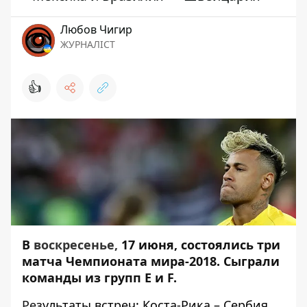
Любов Чигир
ЖУРНАЛІСТ
👍
В
воскресенье,
17 июня, состоялись три
матча Чемпионата мира-2018. Сыграли
команды из групп E и F.
Ре
зультаты встреч: Коста-Рика – Сербия