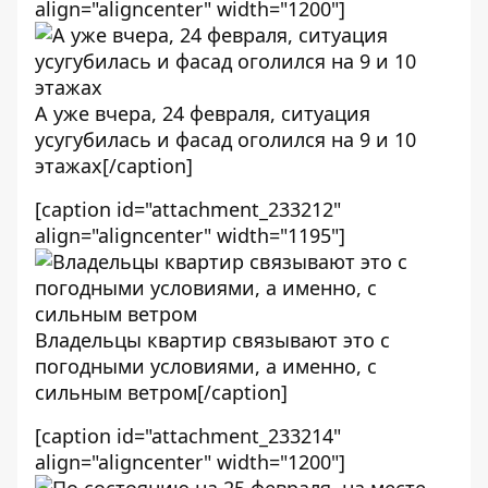
align="aligncenter" width="1200"]
А уже вчера, 24 февраля, ситуация
усугубилась и фасад оголился на 9 и 10
этажах[/caption]
[caption id="attachment_233212"
align="aligncenter" width="1195"]
Владельцы квартир связывают это с
погодными условиями, а именно, с
сильным ветром[/caption]
[caption id="attachment_233214"
align="aligncenter" width="1200"]