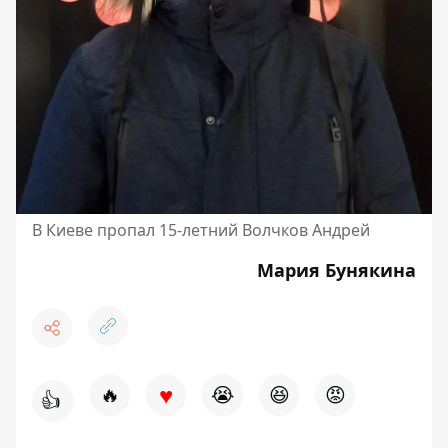
В Киеве пропал 15-летний Волчков Андрей
Мария Бунякина
♥
🔥
😭
😆
😡
👍