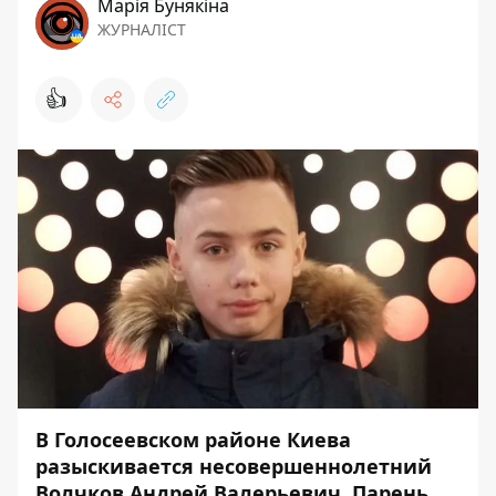
Марія Бунякіна
ЖУРНАЛІСТ
👍
В Голосеевском районе Киева
разыскивается несовершеннолетний
Волчков Андрей Валерьевич. Парень