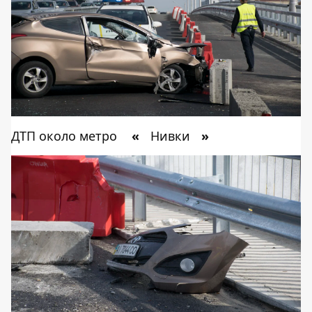
ДТП около метро
«
Нивки
»