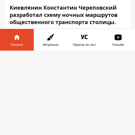
Киевлянин Константин Череповский
разработал схему ночных маршрутов
общественного транспорта столицы.
Об этом
Информатору
рассказал сам
Константин. На схеме киевлянин
Головна
Актуально
Україна на часі
Youtube
изобразил ночные маршруты городского
транспорта и время отправления каждого
Інформатор у
Завантажити
с конечной остановки.
телефоні
👉
Их всего четыре.
№ 91 - от Центрального
железнодорожного вокзала до улицы
Милославской.
№ 92 - от Южного железнодорожного
вокзала до проспекта Свободы.
№ 93 - от станции метро Площадь Льва
Толстого до улицы Чернобыльской.